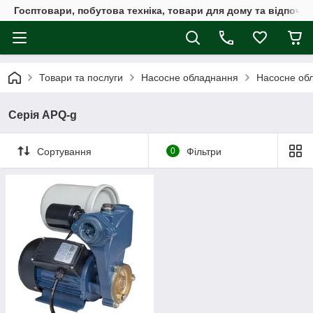
Госптовари, побутова техніка, товари для дому та відпочин
Товари та послуги
Насосне обладнання
Насосне обл
Серія APQ-g
Сортування
0
Фільтри