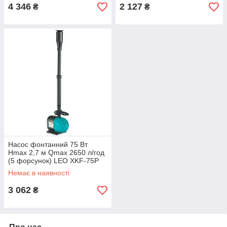
4 346
2 127
₴
₴
Насос фонтанний 75 Вт
Hmax 2,7 м Qmax 2650 л/год
(5 форсунок) LEO XKF-75P
(772116)
Немає в наявності
3 062
₴