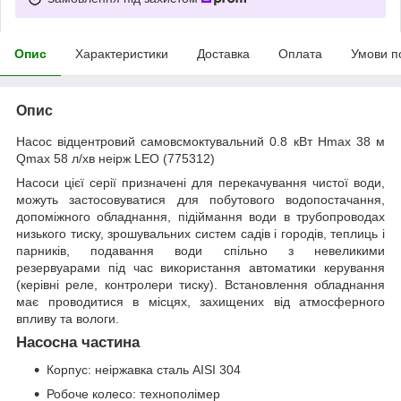
Опис
Характеристики
Доставка
Оплата
Умови п
Опис
Насос відцентровий самовсмоктувальний 0.8 кВт Hmax 38 м
Qmax 58 л/хв неірж LEO (775312)
Насоси цієї серії призначені для перекачування чистої води,
можуть застосовуватися для побутового водопостачання,
допоміжного обладнання, підіймання води в трубопроводах
низького тиску, зрошувальних систем садів і городів, теплиць і
парників, подавання води спільно з невеликими
резервуарами під час використання автоматики керування
(керівні реле, контролери тиску). Встановлення обладнання
має проводитися в місцях, захищених від атмосферного
впливу та вологи.
Насосна частина
Корпус: неіржавка сталь AISI 304
Робоче колесо: технополімер