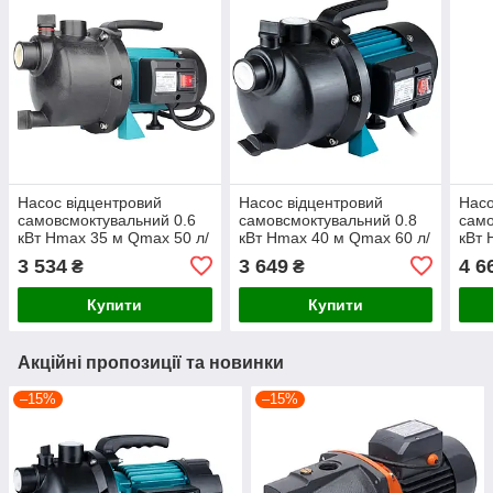
Насос відцентровий
Насос відцентровий
Насо
самовсмоктувальний 0.6
самовсмоктувальний 0.8
само
кВт Hmax 35 м Qmax 50 л/
кВт Hmax 40 м Qmax 60 л/
кВт 
хв пластик LEO EKJ-602P
хв пластик LEO EKJ-802P
хв п
3 534
3 649
4 6
₴
₴
(775306)
(775307)
(775
Купити
Купити
Акційні пропозиції та новинки
–15%
–15%