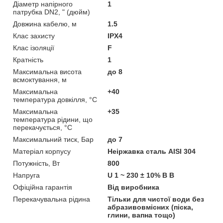
Діаметр напірного
1
патрубка DN2, " (дюйм)
Довжина кабелю, м
1.5
Клас захисту
IPX4
Клас ізоляції
F
Кратність
1
Максимальна висота
до 8
всмоктування, м
Максимальна
+40
температура довкілля, °C
Максимальна
+35
температура рідини, що
перекачується, °C
Максимальний тиск, Бар
до 7
Матеріал корпусу
Неіржавка сталь AISI 304
Потужність, Вт
800
Напруга
U 1 ~ 230 ± 10% В В
Офіційна гарантія
Від виробника
Перекачувальна рідина
Тільки для чистої води без
абразивовмісних (піска,
глини, вапна тощо)