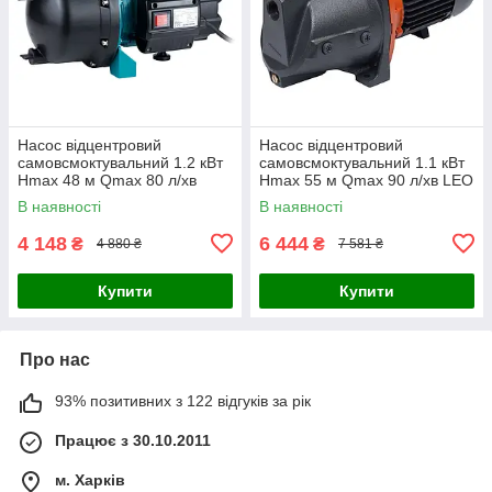
Насос відцентровий
Насос відцентровий
самовсмоктувальний 1.2 кВт
самовсмоктувальний 1.1 кВт
Hmax 48 м Qmax 80 л/хв
Hmax 55 м Qmax 90 л/хв LEO
пластик LEO EKJ-1202P
XJWm/15M (775325)
В наявності
В наявності
(775309)
4 148
6 444
₴
₴
4 880 ₴
7 581 ₴
Купити
Купити
Про нас
93% позитивних з 122 відгуків за рік
Працює з 30.10.2011
м. Харків