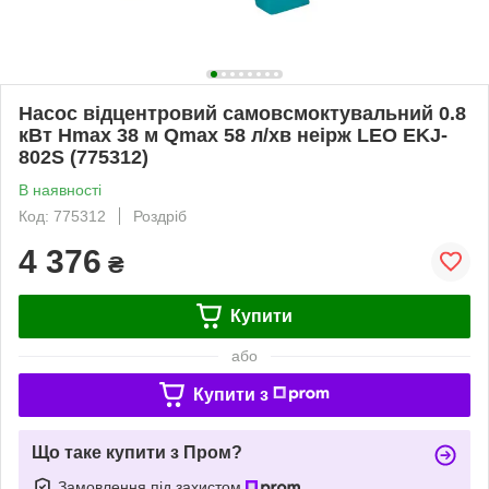
Насос відцентровий самовсмоктувальний 0.8
кВт Hmax 38 м Qmax 58 л/хв неірж LEO EKJ-
802S (775312)
В наявності
Код: 775312
Роздріб
4 376
₴
Купити
або
Купити з
Що таке купити з Пром?
Замовлення під захистом