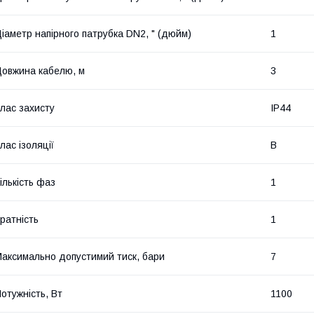
іаметр напірного патрубка DN2, " (дюйм)
1
овжина кабелю, м
3
лас захисту
IP44
лас ізоляції
В
ількість фаз
1
ратність
1
аксимально допустимий тиск, бари
7
отужність, Вт
1100