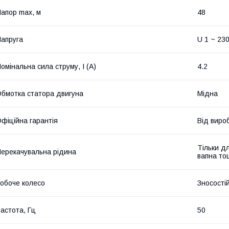
апор max, м
48
апруга
U 1 ~ 23
омінальна сила струму, I (А)
4.2
бмотка статора двигуна
Мідна
фіційна гарантія
Від виро
Тільки дл
ерекачувальна рідина
вапна то
обоче колесо
Зносості
астота, Гц
50