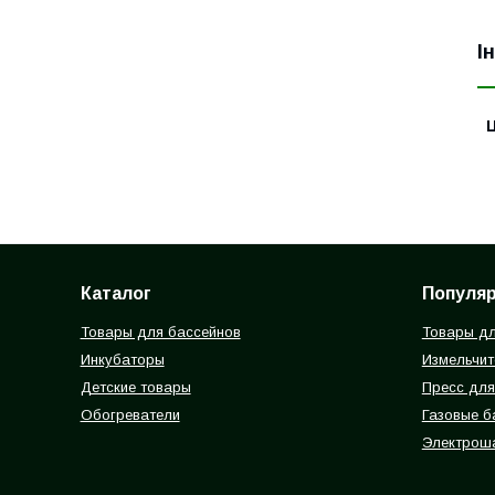
І
Ц
Каталог
Популя
Товары для бассейнов
Товары дл
Инкубаторы
Измельчит
Детские товары
Пресс для
Обогреватели
Газовые 
Электрош