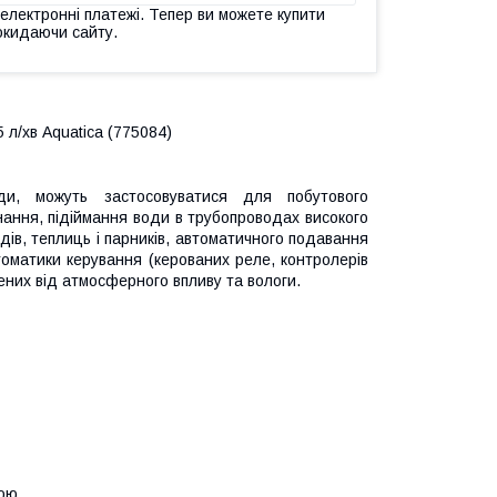
 електронні платежі. Тепер ви можете купити
окидаючи сайту.
л/хв Aquatica (775084)
ди, можуть застосовуватися для побутового
ання, підіймання води в трубопроводах високого
дів, теплиць і парників, автоматичного подавання
оматики керування (керованих реле, контролерів
ених від атмосферного впливу та вологи.
кою