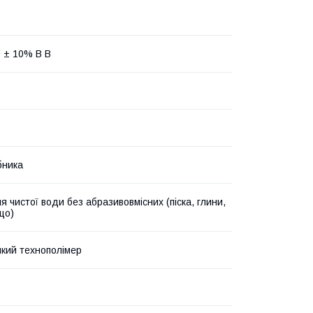
0 ± 10% В В
бника
я чистої води без абразивовмісних (піска, глини,
що)
йкий технополімер