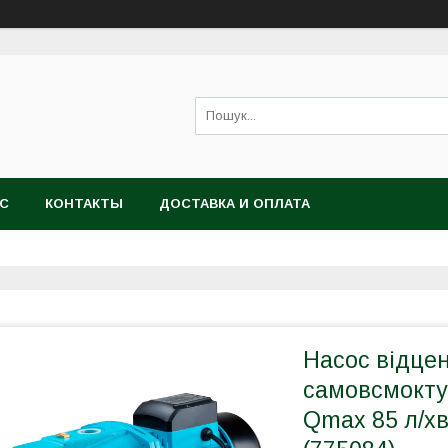
АС
КОНТАКТЫ
ДОСТАВКА И ОПЛАТА
Насос відце
самовсмокту
Qmax 85 л/х