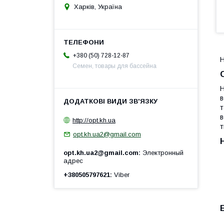
Харків, Україна
+380 (50) 728-12-87
Н
Семен, товары для бассейна
в
т
в
http://opt.kh.ua
т
opt.kh.ua2@gmail.com
opt.kh.ua2@gmail.com
Электронный
адрес
+380505797621
Viber