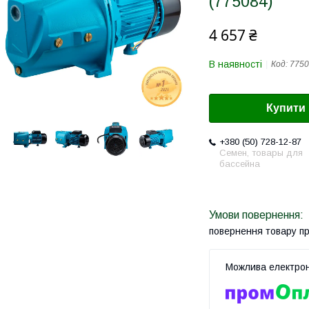
(775084)
4 657 ₴
В наявності
Код:
7750
Купити
+380 (50) 728-12-87
Семен, товары для
бассейна
повернення товару п