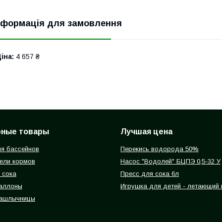
нформація для замовлення
іна:
4 657 ₴
рные товары
Лучшая цена
я бассейнов
Перекись водорода 50%
ели кормов
Насос "Водолей" БЦПЭ 0,5-32 У
 сока
Пресс для сока 6л
баллоны
Игрушка для детей - летающий
ашлычницы