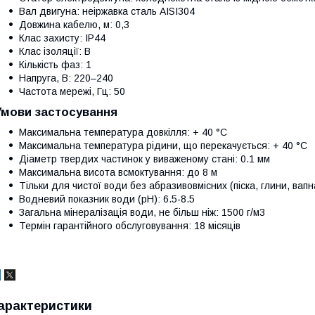
Вал двигуна: неіржавка сталь AISI304
Довжина кабелю, м: 0,3
Клас захисту: IP44
Клас ізоляції: В
Кількість фаз: 1
Напруга, В: 220–240
Частота мережі, Гц: 50
Умови застосування
Максимальна температура довкілля: + 40 °С
Максимальна температура рідини, що перекачується: + 40 °C
Діаметр твердих частинок у виваженому стані: 0.1 мм
Максимальна висота всмоктування: до 8 м
Тільки для чистої води без абразивовмісних (піска, глини, вап
Водневий показник води (рН): 6.5-8.5
Загальна мінералізація води, не більш ніж: 1500 г/м3
Термін гарантійного обслуговування: 18 місяців
арактеристики