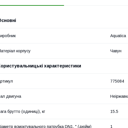
Основні
иробник
Aquatica
атеріал корпусу
Чавун
Користувальницькі характеристики
ртикул
775084
ал двигуна
Неіржавк
ага брутто (одиниці), кг
15.5
іаметр всмоктувального патрубка DN1, " (дюйм)
1