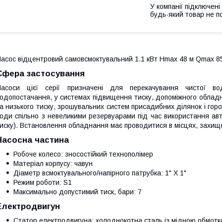
У компанії підключені
будь-який товар не п
асос відцентровий самовсмоктувальний 1.1 кВт Hmax 48 м Qmax 85 
Сфера застосування
Насоси цієї серії призначені для перекачування чистої во
одопостачання, у системах підвищення тиску, допоміжного обладн
а низького тиску, зрошувальних систем присадибних ділянок і горо
оди спільно з невеликими резервуарами під час використання авт
иску). Встановлення обладнання має проводитися в місцях, захищ
Насосна частина
Робоче колесо: зносостійкий технополімер
Матеріал корпусу: чавун
Діаметр всмоктувального/напірного патрубка: 1" Х 1"
Режим роботи: S1
Максимально допустимий тиск, бари: 7
Електродвигун
Статор електродвигуна: холоднокотна сталь із мідною обмот