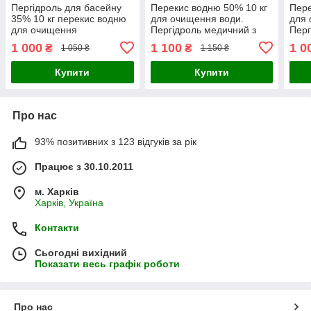
Пергідроль для басейну
Перекис водню 50% 10 кг
Пере
35% 10 кг перекис водню
для очищення води.
для 
для очищення
Пергідроль медичний з
Перг
басейну.ВІДПРАВЛЯЄМО!
клапанною кришкою.
кри
1 000
1 100
1 0
₴
₴
1 050 ₴
1 150 ₴
ВІДПРАВЛЯЄМО!
ВІД
Купити
Купити
Про нас
93% позитивних з 123 відгуків за рік
Працює з 30.10.2011
м. Харків
Харків, Україна
Контакти
Сьогодні вихідний
Показати весь графік роботи
Про нас