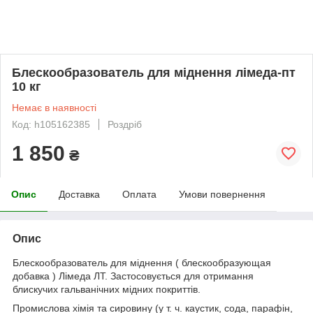
Блескообразователь для міднення лімеда-пт
10 кг
Немає в наявності
Код: h105162385
Роздріб
1 850
₴
Опис
Доставка
Оплата
Умови повернення
Опис
Блескообразователь для міднення ( блескообразующая
добавка ) Лімеда ЛТ. Застосовується для отримання
блискучих гальванічних мідних покриттів.
Промислова хімія та сировину (у т. ч. каустик, сода, парафін,