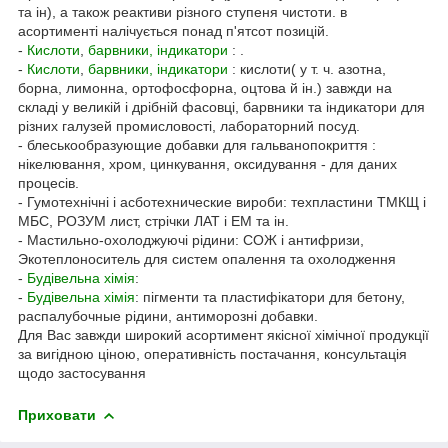
та ін), а також реактиви різного ступеня чистоти. в
асортименті налічується понад п'ятсот позицій.
-
Кислоти
,
барвники, індикатори
: .
-
Кислоти
,
барвники, індикатори
: кислоти( у т. ч. азотна,
борна, лимонна, ортофосфорна, оцтова й ін.) завжди на
складі у великій і дрібній фасовці, барвники та індикатори для
різних галузей промисловості, лабораторний посуд.
- блеськообразующие добавки для гальванопокриття :
нікелювання, хром, цинкування, оксидування - для даних
процесів.
- Гумотехнічні і асботехнические вироби: техпластини ТМКЩ і
МБС, РОЗУМ лист, стрічки ЛАТ і ЕМ та ін.
- Мастильно-охолоджуючі рідини: СОЖ і антифризи,
Экотеплоноситель для систем опалення та охолодження
-
Будівельна хімія
:
-
Будівельна хімія
: пігменти та пластифікатори для бетону,
распалубочные рідини, антиморозні добавки.
Для Вас завжди широкий асортимент якісної хімічної продукції
за вигідною ціною, оперативність постачання, консультація
щодо застосування
Приховати