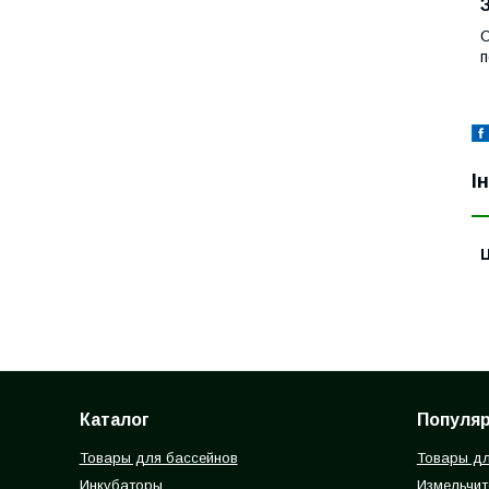
О
п
І
Ц
Каталог
Популя
Товары для бассейнов
Товары дл
Инкубаторы
Измельчит