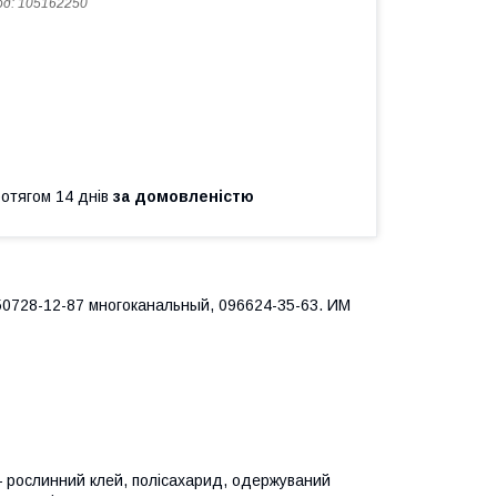
од:
105162250
ротягом 14 днів
за домовленістю
50728-12-87 многоканальный, 096624-35-63. ИМ
— рослинний клей, полісахарид, одержуваний