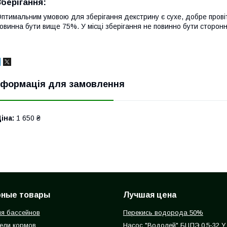
Зберігання:
птимальним умовою для зберігання декстрину є сухе, добре провіт
овинна бути вище 75%. У місці зберігання не повинно бути сторонні
нформація для замовлення
іна:
1 650 ₴
рные товары
Лучшая цена
я бассейнов
Перекись водорода 50%
ели кормов
Насос "Водолей" БЦПЭ 0,5-32 У