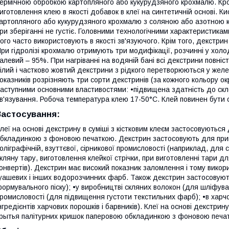
ермічною обробкою картопляного або кукурудзяного крохмалю. Кр
иготовлення клею в якості добавок в клеї на синтетичній основі. 
артопляного або кукурудзяного крохмалю з соляною або азотною ки
ри зберіганні не густіє. Головними технологічними характеристикам
ого часто використовують в якості зв'язуючого. Крім того, декстрин
ри гідролізі крохмалю отримують три модифікації, розчинні у холо
алевий – 95%. При нагріванні на водяній бані всі декстрини повніс
ілий і частково жовтий декстрини з рідкого перетворюються у желеп
оказників розрізняють три сорти декстринів (за кожного кольору о
аступними основними властивостями: •підвищена здатність до склею
в'язування. Робоча температура клею 17-50°С. Клей повинен бути 
Застосування:
леї на основі декстрину в суміші з кістковим клеєм застосовуютьс
бкладинкою з фоновою печаткою. Декстрин застосовують для приго
оліграфічній, взуттєвої, сірникової промисловості (наприклад, для
кляну тару, виготовлення клейкої стрічки, при виготовленні тари дл
онвертів). Декстрин має високий показник заломлення і тому вико
уашевих і інших водорозчинних фарб. Також декстрин застосовують
ормувального піску); •у виробництві скляних волокон (для шліфуванн
ромисловості (для підвищення густоти текстильних фарб); •в харчов
нгредієнтів харчових порошків і барвників). Клеї на основі декстрин
рытья палітурних кришок паперовою обкладинкою з фоновою печа