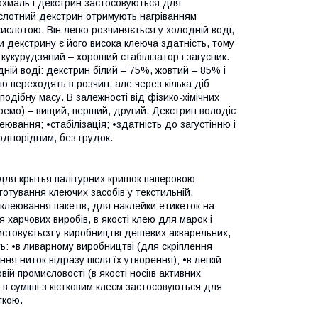
охмаль і декстрин застосовуються для
Кислотний декстрин отримують нагріванням
слотою. Він легко розчиняється у холодній воді,
и декстрину є його висока клеюча здатність, тому
 кукурудзяний – хороший стабілізатор і загусник.
дній воді: декстрин білий – 75%, жовтий – 85% і
тю переходять в розчин, але через кілька діб
одібну масу. В залежності від фізико-хімічних
кремо) – вищий, перший, другий. Декстрин володіє
вання; •стабілізація; •здатність до загустінню і
однорідним, без грудок.
я для крытья палітурних кришок паперовою
тування клеючих засобів у текстильній,
 склеювання пакетів, для наклейки етикеток на
я харчових виробів, в якості клею для марок і
ристовується у виробництві дешевих акварельних,
: •в ливарному виробництві (для скріплення
я ниток відразу після їх утворення); •в легкій
ій промисловості (в якості носіїв активних
у в суміші з кістковим клеєм застосовуються для
ткою.