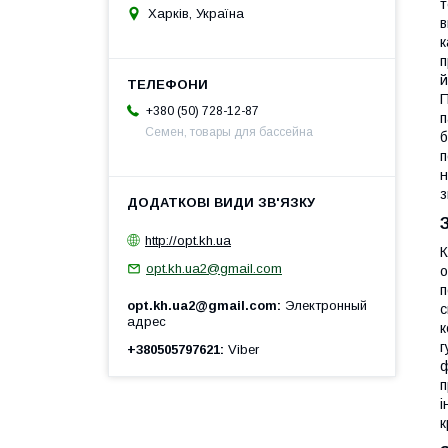
т
Харків, Україна
в
к
п
й
П
+380 (50) 728-12-87
п
Семен, товары для бассейна
б
п
н
з
http://opt.kh.ua
К
opt.kh.ua2@gmail.com
о
п
opt.kh.ua2@gmail.com
Электронный
с
адрес
к
г
+380505797621
Viber
ф
п
і
к