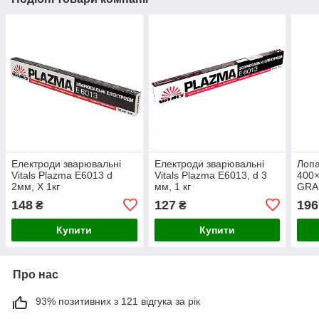
Електроди зварювальні
Електроди зварювальні
Лопа
Vitals Plazma E6013 d
Vitals Plazma E6013, d 3
400×
2мм, X 1кг
мм, 1 кг
GRA
148
127
196
₴
₴
Купити
Купити
Про нас
93% позитивних з 121 відгука за рік