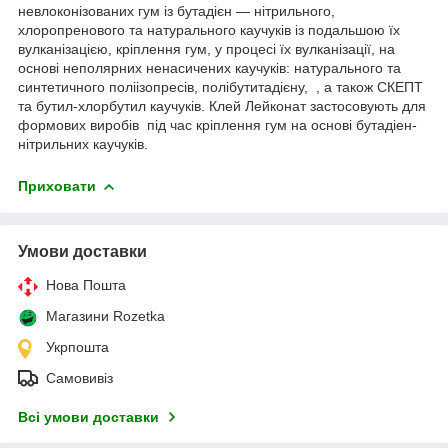
невлоконізованих гум із бутадієн — нітрильного,
хлоропренового та натурального каучуків із подальшою їх
вулканізацією, кріплення гум, у процесі їх вулканізації, на
основі неполярних ненасичених каучуків: натурального та
синтетичного поліізопресів, полібутитадієну, , а також СКЕПТ
та бутил-хлорбутил каучуків. Клей Лейконат застосовують для
формових виробів під час кріплення гум на основі бутадіен-
нітрильних каучуків.
Приховати
Умови доставки
Нова Пошта
Магазини Rozetka
Укрпошта
Самовивіз
Всі умови доставки