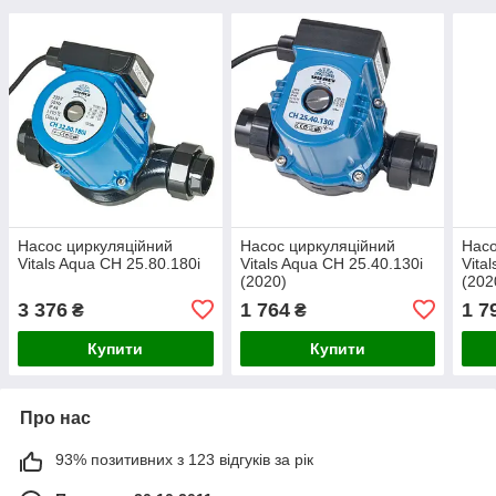
Насос циркуляційний
Насос циркуляційний
Насо
Vitals Aqua CH 25.80.180i
Vitals Aqua CH 25.40.130i
Vita
(2020)
(202
3 376
1 764
1 7
₴
₴
Купити
Купити
Про нас
93% позитивних з 123 відгуків за рік