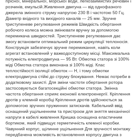
прісної, мінеральної, морської води, легкозаймистих речовин і
розчинів, емульсій.Живлення двигуна — від однофазного
джерела змінного струму напругою 230 В і частотою 50 Гц.
Діаметр вхідного та вихідного каналів — 25 мм. Зручне
триступеневе регулювання режимів Швидкість обертання
робочого колеса можна змінювати вручну за допомогою
перемикача швидкостей. Триступеневе регулювання дає
змогу встановити оптимальний режим циркуляції теплоносія.
Конструкція забезпечує зручне перемикання, навіть коли
агрегат встановлений у важкодоступному місці. Максимальна
потужність електродвигуна — 95 Вт. Обмотка статора зі 100%
міді Обмотка статора виконана зі 100% міді. Клас
теплостійкості ізоляції обмоток — Н, і тому обмотки
електродвигуна стійкі до струму блокування. Немає потреби в
додатковому захисті. Для зміни частоти обертання ротора
застосовуються багатосекційні обмотки статора. Змінна
частота обертання сприяє економії електроенергії. Кріплення
дротів у клемній коробці Кріплення дротів здійснюється за
допомогою зручних пружинних затискачів. Кабельний ввід
оснащений ущільненням та пристроєм для зняття механічної
напруги в кабелі живлення.Кришка оснащена еластичним
бортиком, який підвищує герметичність клемної коробки.
Чавунний корпус, щілинне ущільнення Для зручності монтажу
передбачена можливість встановлення корпусу двигуна з