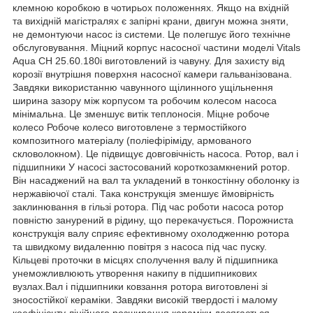
клемною коробкою в чотирьох положеннях. Якщо на вхідній
та вихідній магістралях є запірні крани, двигун можна зняти,
не демонтуючи насос із системи. Це полегшує його технічне
обслуговування. Міцний корпус насосної частини моделі Vitals
Aqua CH 25.60.180i виготовлений із чавуну. Для захисту від
корозії внутрішня поверхня насосної камери гальванізована.
Завдяки використанню чавунного щілинного ущільнення
ширина зазору між корпусом та робочим колесом насоса
мінімальна. Це зменшує витік теплоносія. Міцне робоче
колесо Робоче колесо виготовлене з термостійкого
композитного матеріалу (поліефіріміду, армованого
скловолокном). Це підвищує довговічність насоса. Ротор, вал і
підшипники У насосі застосований короткозамкнений ротор.
Він насаджений на вал та укладений в тонкостінну оболонку із
нержавіючої сталі. Така конструкція зменшує ймовірність
заклинювання в гільзі ротора. Під час роботи насоса ротор
повністю занурений в рідину, що перекачується. Порожниста
конструкція валу сприяє ефективному охолодженню ротора
та швидкому видаленню повітря з насоса під час пуску.
Кільцеві проточки в місцях сполучення валу й підшипника
унеможливлюють утворення накипу в підшипникових
вузлах.Вал і підшипники ковзання ротора виготовлені зі
зносостійкої кераміки. Завдяки високій твердості і малому
коефіцієнту лінійного розширення кераміки досягається