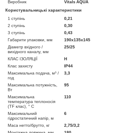
Виробник
Vitals AQUA
Користувальницькі характеристики
1 ступінь
0,21
2 ступінь
0,30
3 ступінь
0,43
Габарити упаковки, мм
190х135х145
Діаметр вхідного /
25/25
вихідного каналу, мм
КЛАС ІЗОЛЯЦІЇ
Н
Клас захисту
ІР44
Максимальна подача, м³ /
3,3
год
Максимальна потужність,
95
Вт
Максимальна
110
температура теплоносія
(TF клас), ° С
Максимальний
6
гідростатичний напір, м
Маса нетто/брутто, кг
2,75/3,2
Монтажна довжина, мм
180