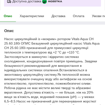
Доступна доставка
Опис
Характеристики
Доставка
Оплата
Умови п
Опис
Насос циркуляційний із «мокрим» ротором Vitals Aqua CH
25.60.180i ОПИС Безшумний циркуляційний насос Vitals Aqua
CH 25.60.180i призначений для примусової циркуляції
теплоносія з температурою від +2 °С до +110 °С.
Застосовується в замкнутих і відкритих системах
охолодження, кондиціонування повітря приміщень. Завдяки
безшумності рекомендований для використання в
індивідуальних системах опалення.Встановлюється в
змонтовану циркуляційну систему.Як теплоносій можна
використовувати очищену воду або антифризи на основі
етиленгліколю, пропіленгліколю, пожежобезпечні оливи.
Робоча рідина не має містити великі тверді та абразивні
вкраплення. Допустима в’язкість — не більше, ніж на 20%
вище за в’язкість води, водневий показник (рН) — у межах
6,5–8,5.Насос не призначений для перекачування жорсткої