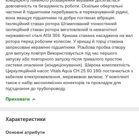
довговічність та безшумність роботи. Оскільки обертальні
частини й підшипники перебувають в перекачуванній рідині,
вона змащує підшипники та добре поглинає вібрацію.
Ізоляційний стакан ротора Штампований тонкостінний
ізоляційний стакан ротора виготовлений із немагнітної
нержавіючої сталі AISI 304. Кришка стакана насаджена на вал
ротора перед робочим колесом. У кришці й торці стакана
запресовані керамічні підшипники. Різьбова пробка отвору
для випуску повітря Використовується під час першого
запуску або повторного запуску після тривалого простою
системи опалення (кондиціонування). Широка комплектність
Циркуляційний насос Vitals Aqua CH 25.60.180i постачається з
кабелем електроживлення, мережевою вилкою. У комплекті
також є набір високоякісних конекторів та прокладок для
під’єднання до трубопроводу.
Приховати
Характеристики
Основні атрибути