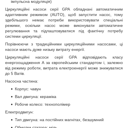
імпульсна модуляція)
Циркуляційні насоси серії GPA обладнані автоматичним
адаптивним режимом (AUTO), щоб запустити насос, тому
здебільшого немає потреби використовувати спеціальні
режими, оскільки насос може виконувати автоматичне
регулювання та підлаштовуватися під фактічну потребу
системи циркуляції.
Порівнюючи з традиційними циркуляційними насосами, ці
насоси мають дуже низьку витрату енергії.
Циркуляційні насоси серії GPA відповідають класу
енергоощадження А за європейським стандартом і, залежно
від режиму роботи, витрата електроенергії може знижуватися
до 5 Ватів.
Насосна частина:
Корпус: чавун
Вал двигуна: кераміка
Робоче колесо: технополімер
Електродвигун:
Тип двигуна: на постійних магнітах, безшумний
Обмотки статора: мідь