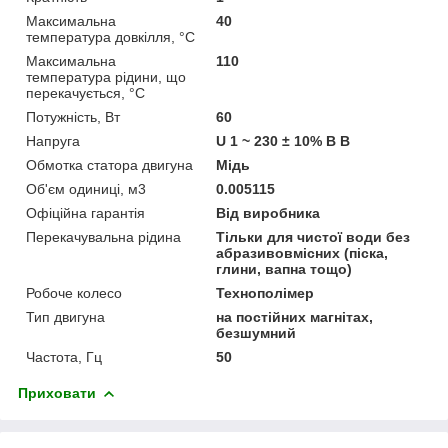
Максимальна
40
температура довкілля, °C
Максимальна
110
температура рідини, що
перекачується, °C
Потужність, Вт
60
Напруга
U 1 ~ 230 ± 10% В В
Обмотка статора двигуна
Мідь
Об'єм одиниці, м3
0.005115
Офіційна гарантія
Від виробника
Перекачувальна рідина
Тільки для чистої води без
абразивовмісних (піска,
глини, вапна тощо)
Робоче колесо
Технополімер
Тип двигуна
на постійних магнітах,
безшумний
Частота, Гц
50
Приховати