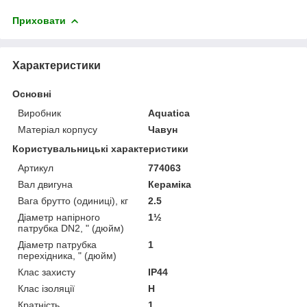
Приховати
Характеристики
Основні
Виробник
Aquatica
Матеріал корпусу
Чавун
Користувальницькі характеристики
Артикул
774063
Вал двигуна
Кераміка
Вага брутто (одиниці), кг
2.5
Діаметр напірного
1½
патрубка DN2, " (дюйм)
Діаметр патрубка
1
перехідника, " (дюйм)
Клас захисту
IP44
Клас ізоляції
Н
Кратність
1