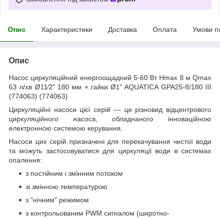
Опис
Характеристики
Доставка
Оплата
Умови п
Опис
Насос циркуляційний енергоощадний 5-60 Вт Hmax 8 м Qmax
63 л/хв Ø11⁄2" 180 мм + гайки Ø1" AQUATICA GPA25-8/180 III
(774063) (774063)
Циркуляційні насоси цієї серій — це різновид відцентрового
циркуляційного насоса, обладнаного інноваційною
електронною системою керування.
Насоси цих серій призначені для перекачування чистої води
та можуть застосовуватися для циркуляції води в системах
опалення:
з постійним і змінним потоком
зі змінною температурою
з "нічним" режимом
з контрольованим PWM сигналом (широтно-