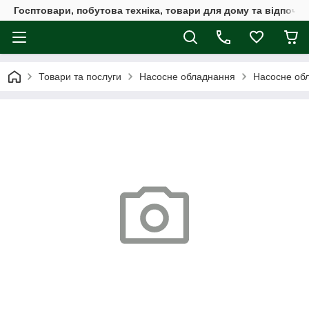
Госптовари, побутова техніка, товари для дому та відпочин
Товари та послуги
Насосне обладнання
Насосне обл