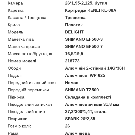
Камера
26*1,95-2,125, бутил
Каретка
Картридж KENLI KL-08A
Кассета / Трещотка
Трещотка
Крила
Пластик
Модель
DELIGHT
Манетка ліва
SHIMANO EF500-3
Манетка правая
SHIMANO EF500-7
Масса нетто/брутто, кг
16,5/19,5
Номер моделі
218773
Ободи
Алюміній 2-стінний 14G*36H
Педалі
Алюмінієві WP-625
Передний и задний свет
Немає
Передній перемикач
SHIMANO TZ500
Підніжка
Складана в комплекті
Підсідельний затискач
Алюмінієвий квік 31,8 мм
Підсідельний штир
27,2*300*1,4T, сталь
Покришки
SPARK 26*2,35
Розмір коліс
26
Рама
Алюмінієва