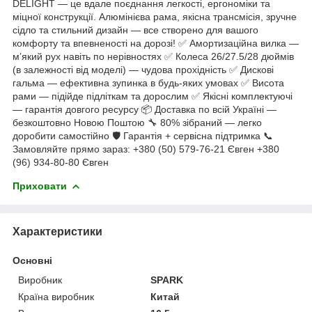
DELIGHT — це вдале поєднання легкості, ергономіки та
міцної конструкції. Алюмінієва рама, якісна трансмісія, зручне
сідло та стильний дизайн — все створено для вашого
комфорту та впевненості на дорозі! ✅ Амортизаційна вилка —
м’який рух навіть по нерівностях ✅ Колеса 26/27.5/28 дюймів
(в залежності від моделі) — чудова прохідність ✅ Дискові
гальма — ефективна зупинка в будь-яких умовах ✅ Висота
рами — підійде підліткам та дорослим ✅ Якісні комплектуючі
— гарантія довгого ресурсу 📦 Доставка по всій Україні —
безкоштовно Новою Поштою 🔧 80% зібраний — легко
доробити самостійно 🛡 Гарантія + сервісна підтримка 📞
Замовляйте прямо зараз: +380 (50) 579-76-21 Євген +380
(96) 934-80-80 Євген
Приховати
Характеристики
Основні
Виробник
SPARK
Країна виробник
Китай