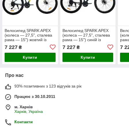
Велосипед SPARK APEX
Велосипед SPARK APEX
Вел
(колеса — 27,5", сталева
(колеса — 27,5", сталева
(кол
рама — 15") жовтий із
рама — 15") синій із
рама
зеленим Безкоштовна
чорним Безкоштовна
світ
7 227
7 227
7 2
₴
₴
доставка Новою Поштою)
доставка Новою Поштою)
дост
Купити
Купити
Про нас
93% позитивних з 123 відгуків за рік
Працює з 30.10.2011
м. Харків
Харків, Україна
Контакти