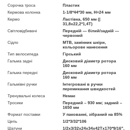
Сорочка троса
Пластик
Кермова колонка
1-1/8*44*30 мм, H=24 мм
Кермо
Ластівка, 650 мм (|
31,8х22,2*1,4Т)
Світловідбивачі
Передній — білий/задній —
червоний
Сідло
MTB, замінник шкіри,
кольорове нанесення
Тип велосипеда
Гірський
Гальма задні
Дисковий діаметр ротора
160 мм
Гальма передні
Дисковий діаметр ротора
160 мм
Гальмівні ручки
Інтегровані в ручки
перемикання швидкостей
Тренувальні колеса
Немає
Тросики
Передний – 930 мм; задний –
1650 мм
Формат поставки
У пакованні, зібраний на 85%
Цепь
1/2*3/32*106
Шатуни
1/2х3/32х24х34х42Tх170*9/16",