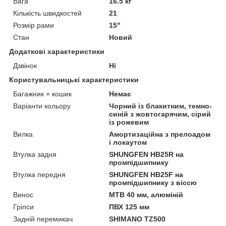
Вага
16.5 кг
Кількість швидкостей
21
Розмір рами
15"
Стан
Новий
Додаткові характеристики
Дзвінок
Ні
Користувальницькі характеристики
Багажник + кошик
Немає
Варіанти кольору
Чорний із блакитним, темно-
синій з жовтогарячим, сірий
із рожевим
Вилка
Амортизаційна з прелоадом
і локаутом
Втулка задня
SHUNGFEN HB25R на
промпідшипнику
Втулка передня
SHUNGFEN HB25F на
промпідшипнику з віссю
Винос
МТВ 40 мм, алюміній
Гріпси
ПВХ 125 мм
Задній перемикач
SHIMANO TZ500