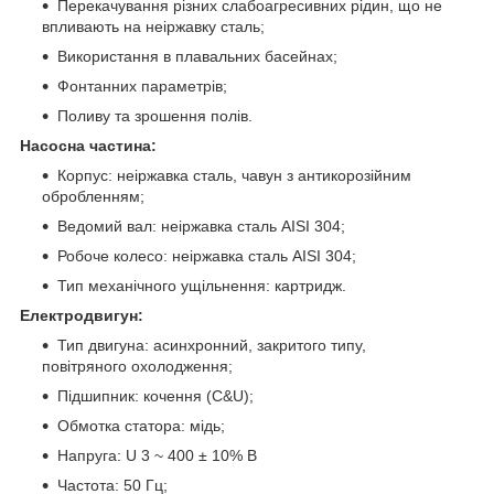
Перекачування різних слабоагресивних рідин, що не
впливають на неіржавку сталь;
Використання в плавальних басейнах;
Фонтанних параметрів;
Поливу та зрошення полів.
Насосна частина:
Корпус: неіржавка сталь, чавун з антикорозійним
обробленням;
Ведомий вал: неіржавка сталь AISI 304;
Робоче колесо: неіржавка сталь AISI 304;
Тип механічного ущільнення: картридж.
Електродвигун:
Тип двигуна: асинхронний, закритого типу,
повітряного охолодження;
Підшипник: кочення (C&U);
Обмотка статора: мідь;
Напруга: U 3 ~ 400 ± 10% В
Частота: 50 Гц;