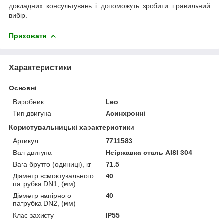
докладних консультувань і допоможуть зробити правильний
вибір.
Приховати
Характеристики
Основні
Виробник
Leo
Тип двигуна
Асинхронні
Користувальницькі характеристики
Артикул
7711583
Вал двигуна
Неіржавка сталь AISI 304
Вага брутто (одиниці), кг
71.5
Діаметр всмоктувального
40
патрубка DN1, (мм)
Діаметр напірного
40
патрубка DN2, (мм)
Клас захисту
IP55