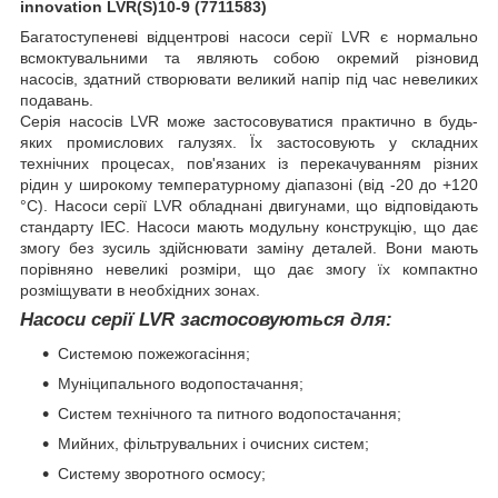
innovation LVR(S)10-9 (7711583)
Багатоступеневі відцентрові насоси серії LVR є нормально
всмоктувальними та являють собою окремий різновид
насосів, здатний створювати великий напір під час невеликих
подавань.
Серія насосів LVR може застосовуватися практично в будь-
яких промислових галузях. Їх застосовують у складних
технічних процесах, пов'язаних із перекачуванням різних
рідин у широкому температурному діапазоні (від -20 до +120
°C). Насоси серії LVR обладнані двигунами, що відповідають
стандарту IEC. Насоси мають модульну конструкцію, що дає
змогу без зусиль здійснювати заміну деталей. Вони мають
порівняно невеликі розміри, що дає змогу їх компактно
розміщувати в необхідних зонах.
Насоси серії LVR застосовуються для:
Системою пожежогасіння;
Муніципального водопостачання;
Систем технічного та питного водопостачання;
Мийних, фільтрувальних і очисних систем;
Систему зворотного осмосу;