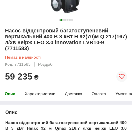
Насос відцентровий багатоступеневий
вертикальний 400 В 3 кВт H 92(70)м Q 217(167)
л/хв неірж LEO 3.0 innovation LVR10-9
(7711583)
Немає в наявності
Код: 7711583
Роздріб
59 235
₴
Опис
Характеристики
Доставка
Оплата
Умови п
Опис
Насос відцентровий багатоступеневий вертикальний 400
В 3 кВт Hmax 92 м Qmax 216.7 л/хв неірж LEO 3.0