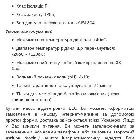
Клас ізоляції: F;
Клас захисту: IP55;
Вал двигуна: неіржавка сталь AISI 304.
Умови застосування:
Максимальна температура довкілля: +40oС;
Діапазон температур рідини, що перекачується:
-20oС - +120oС;
Максимальний тиск у робочій камері насоса: до 33
барів;
Водневий показник води (рН): 4-10;
Термін гарантійного обслуговування: 24 місяці
Тільки для чистої води без абразивовмісних (піска,
глини, вапна тощо).
Купити насос відцентровий LEO Ви можете, оформивши
замовлення в нашому інтернет-магазині за допомогою
простої форми, доставка здійснюється всією Україною. Якщо
у Вас виникли питання, Ви можете зателефонувати за
зазначеними номерами телефонів або замовити зворотний
дзвінок. Фахівці нашого інтернет-магазину нададуть Вам