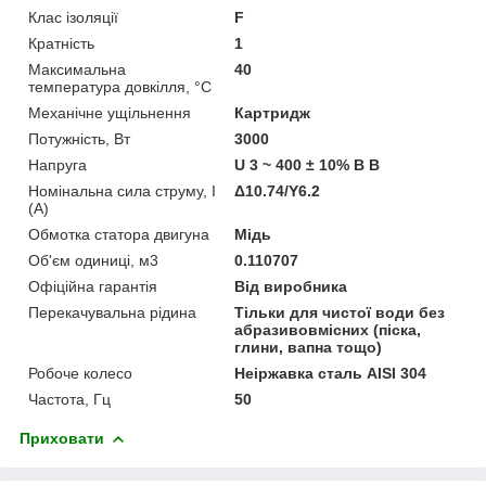
Клас ізоляції
F
Кратність
1
Максимальна
40
температура довкілля, °C
Механічне ущільнення
Картридж
Потужність, Вт
3000
Напруга
U 3 ~ 400 ± 10% В В
Номінальна сила струму, I
Δ10.74/Y6.2
(А)
Обмотка статора двигуна
Мідь
Об'єм одиниці, м3
0.110707
Офіційна гарантія
Від виробника
Перекачувальна рідина
Тільки для чистої води без
абразивовмісних (піска,
глини, вапна тощо)
Робоче колесо
Неіржавка сталь AISI 304
Частота, Гц
50
Приховати