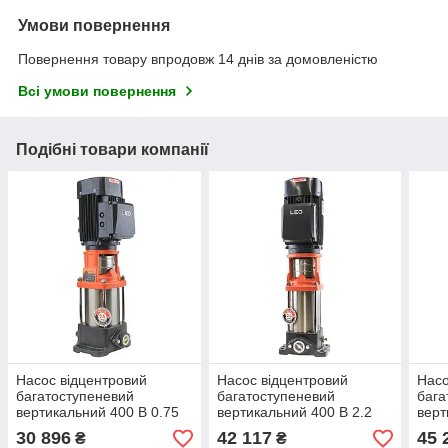
Умови повернення
Повернення товару впродовж 14 днів за домовленістю
Всі умови повернення
Подібні товари компанії
Насос відцентровий
Насос відцентровий
Насо
багатоступеневий
багатоступеневий
бага
вертикальний 400 В 0.75
вертикальний 400 В 2.2
верт
кВт H 63(52)м Q 58(33) л/
кВт H 96(81)м Q 133 (67)
кВт 
30 896
42 117
45 
₴
₴
хв неірж LEO 3.0
л/хв неірж LEO 3.0
л/хв