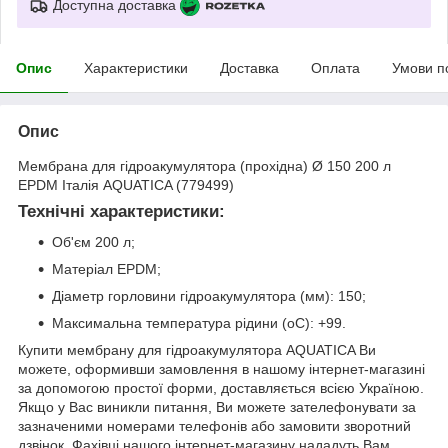
Доступна доставка
Опис
Характеристики
Доставка
Оплата
Умови п
Опис
Мембрана для гідроакумулятора (прохідна) Ø 150 200 л
EPDM Італія AQUATICA (779499)
Технічні характеристики:
Об'єм 200 л;
Матеріал EPDM;
Діаметр горловини гідроакумулятора (мм): 150;
Максимальна температура рідини (oС): +99.
Купити мембрану для гідроакумулятора AQUATICA Ви
можете, оформивши замовлення в нашому інтернет-магазині
за допомогою простої форми, доставляється всією Україною.
Якщо у Вас виникли питання, Ви можете зателефонувати за
зазначеними номерами телефонів або замовити зворотний
дзвінок. Фахівці нашого інтернет-магазину нададуть Вам