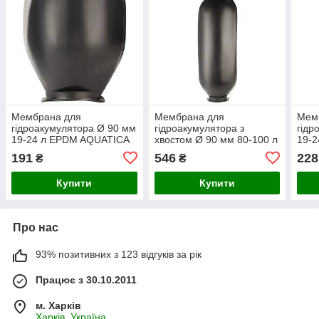
Мембрана для
Мембрана для
Мем
гідроакумулятора Ø 90 мм
гідроакумулятора з
гідр
19-24 л EPDM AQUATICA
хвостом Ø 90 мм 80-100 л
19-2
ET24 (779510)
EPDM AQUATICA ET100
(779
191
546
228
₴
₴
(779515)
Купити
Купити
Про нас
93% позитивних з 123 відгуків за рік
Працює з 30.10.2011
м. Харків
Харків, Україна