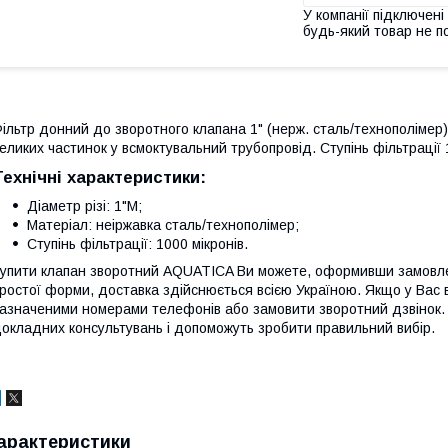
У компанії підключені
будь-який товар не п
ільтр донний до зворотного клапана 1" (нерж. сталь/технополіме
еликих частинок у всмоктувальний трубопровід. Ступінь фільтрації 
Технічні характеристики:
Діаметр різі: 1"М;
Матеріал: неіржавка сталь/технополімер;
Ступінь фільтрації: 1000 мікронів.
упити клапан зворотний AQUATICA Ви можете, оформивши замовле
ростої форми, доставка здійснюється всією Україною. Якщо у Вас
азначеними номерами телефонів або замовити зворотний дзвінок.
окладних консультувань і допоможуть зробити правильний вибір.
арактеристики