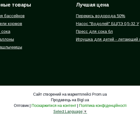
рные товары
Лучшая цена
я бассейнов
Перекись водорода 50%
ели кормов
Насос "Водолей" БЦПЭ 0,5-32 У
 сока
Пресс для сока 6л
баллоны
Игрушка для детей - летающий
ашлычницы
Сайт створений на маркетплейсі
Prom.ua
Продавець на Bigl.ua
Оптовик |
Поскаржитися на контент
|
Політика конфіденційності
Select Language
▼