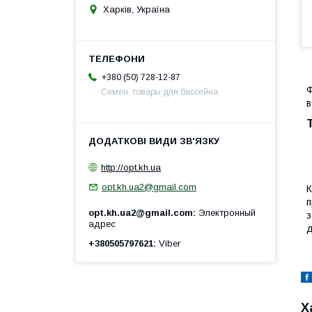
Харків, Україна
+380 (50) 728-12-87
Ф
Семен, товары для бассейна
в
http://opt.kh.ua
opt.kh.ua2@gmail.com
К
п
opt.kh.ua2@gmail.com
Электронный
з
адрес
д
+380505797621
Viber
Х