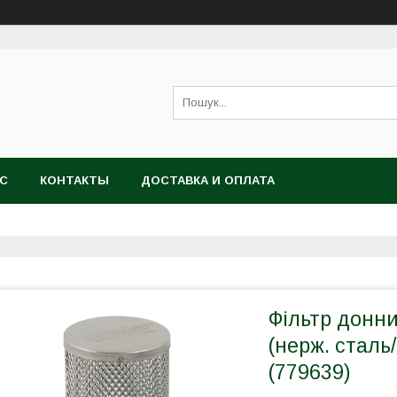
АС
КОНТАКТЫ
ДОСТАВКА И ОПЛАТА
Фільтр донни
(нерж. стал
(779639)