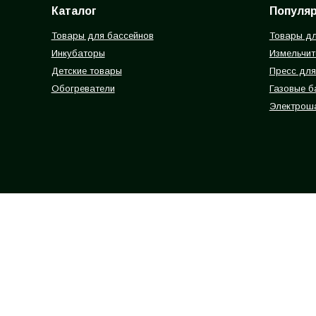
Каталог
Популя
Товары для бассейнов
Товары дл
Инкубаторы
Измельчит
Детские товары
Пресс для
Обогреватели
Газовые 
Электрош