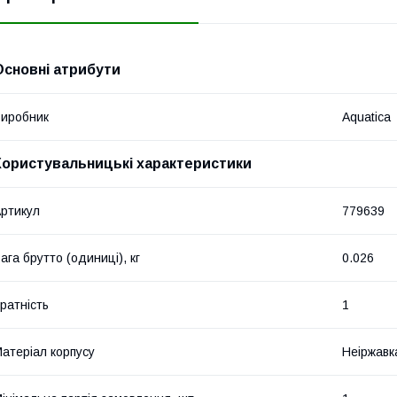
Основні атрибути
иробник
Aquatica
Користувальницькі характеристики
ртикул
779639
ага брутто (одиниці), кг
0.026
ратність
1
атеріал корпусу
Неіржавк