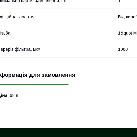
інімальна партія замовлення, шт
1
фіційна гарантія
Від виро
ізьба
1&quot;M
ереріз фільтра, мкм
1000
нформація для замовлення
іна:
68 ₴