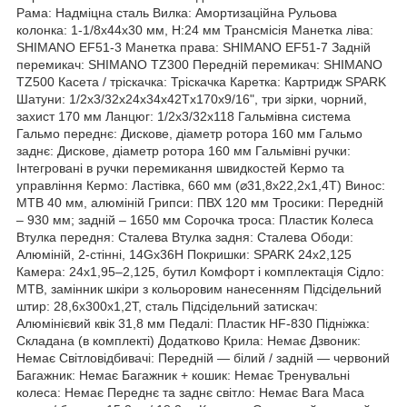
Рама: Надміцна сталь Вилка: Амортизаційна Рульова
колонка: 1-1/8х44х30 мм, H:24 мм Трансмісія Манетка ліва:
SHIMANO EF51-3 Манетка права: SHIMANO EF51-7 Задній
перемикач: SHIMANO TZ300 Передній перемикач: SHIMANO
TZ500 Касета / тріскачка: Тріскачка Каретка: Картридж SPARK
Шатуни: 1/2х3/32х24х34х42Tх170х9/16", три зірки, чорний,
захист 170 мм Ланцюг: 1/2х3/32х118 Гальмівна система
Гальмо переднє: Дискове, діаметр ротора 160 мм Гальмо
заднє: Дискове, діаметр ротора 160 мм Гальмівні ручки:
Інтегровані в ручки перемикання швидкостей Кермо та
управління Кермо: Ластівка, 660 мм (⌀31,8х22,2х1,4T) Винос:
MTB 40 мм, алюміній Грипси: ПВХ 120 мм Тросики: Передній
– 930 мм; задній – 1650 мм Сорочка троса: Пластик Колеса
Втулка передня: Сталева Втулка задня: Сталева Ободи:
Алюміній, 2-стінні, 14Gх36H Покришки: SPARK 24х2,125
Камера: 24х1,95–2,125, бутил Комфорт і комплектація Сідло:
MTB, замінник шкіри з кольоровим нанесенням Підсідельний
штир: 28,6х300х1,2T, сталь Підсідельний затискач:
Алюмінієвий квік 31,8 мм Педалі: Пластик HF-830 Підніжка:
Складана (в комплекті) Додатково Крила: Немає Дзвоник:
Немає Світловідбивачі: Передній — білий / задній — червоний
Багажник: Немає Багажник + кошик: Немає Тренувальні
колеса: Немає Переднє та заднє світло: Немає Вага Маса