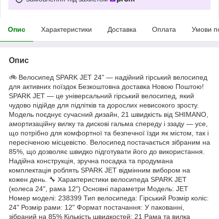
Опис
Характеристики
Доставка
Оплата
Умови п
Опис
🚲 Велосипед SPARK JET 24" — надійний гірський велосипед
для активних поїздок Безкоштовна доставка Новою Поштою!
SPARK JET — це універсальний гірський велосипед, який
чудово підійде для підлітків та дорослих невисокого зросту.
Модель поєднує сучасний дизайн, 21 швидкість від SHIMANO,
амортизаційну вилку та дискові гальма спереду і ззаду — усе,
що потрібно для комфортної та безпечної їзди як містом, так і
пересіченою місцевістю. Велосипед постачається зібраним на
85%, що дозволяє швидко підготувати його до використання.
Надійна конструкція, зручна посадка та продумана
комплектація роблять SPARK JET відмінним вибором на
кожен день. 🔧 Характеристики велосипеда SPARK JET
(колеса 24", рама 12") Основні параметри Модель: JET
Номер моделі: 238399 Тип велосипеда: Гірський Розмір коліс:
24" Розмір рами: 12" Формат постачання: У пакованні,
зібраний на 85% Кількість швидкостей: 21 Рама та вилка