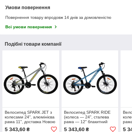
Умови повернення
Повернення товару впродовж 14 днів за домовленістю
Всі умови повернення
Подібні товари компанії
Велосипед SPARK JET з
Велосипед SPARK RIDE
Вело
колесами 24", алюмінієва
(колеса — 24", сталева
коле
рама 11", доставка Новою
рама — 12" блакитний
рама
поштою безкоштовно)
Безкоштовна доставка
пошт
5 343,60
5 343,60
5 3
₴
₴
Новою Поштою)