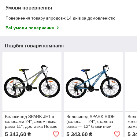
Умови повернення
Повернення товару впродовж 14 днів за домовленістю
Всі умови повернення
Подібні товари компанії
Велосипед SPARK JET з
Велосипед SPARK RIDE
Вело
колесами 24", алюмінієва
(колеса — 24", сталева
коле
рама 11", доставка Новою
рама — 12" блакитний
рама
поштою безкоштовно)
Безкоштовна доставка
пошт
5 343,60
5 343,60
5 3
₴
₴
Новою Поштою)