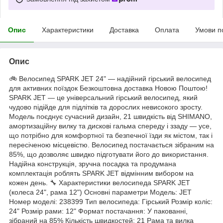
Опис
Характеристики
Доставка
Оплата
Умови п
Опис
🚲 Велосипед SPARK JET 24" — надійний гірський велосипед
для активних поїздок Безкоштовна доставка Новою Поштою!
SPARK JET — це універсальний гірський велосипед, який
чудово підійде для підлітків та дорослих невисокого зросту.
Модель поєднує сучасний дизайн, 21 швидкість від SHIMANO,
амортизаційну вилку та дискові гальма спереду і ззаду — усе,
що потрібно для комфортної та безпечної їзди як містом, так і
пересіченою місцевістю. Велосипед постачається зібраним на
85%, що дозволяє швидко підготувати його до використання.
Надійна конструкція, зручна посадка та продумана
комплектація роблять SPARK JET відмінним вибором на
кожен день. 🔧 Характеристики велосипеда SPARK JET
(колеса 24", рама 12") Основні параметри Модель: JET
Номер моделі: 238399 Тип велосипеда: Гірський Розмір коліс:
24" Розмір рами: 12" Формат постачання: У пакованні,
зібраний на 85% Кількість швидкостей: 21 Рама та вилка