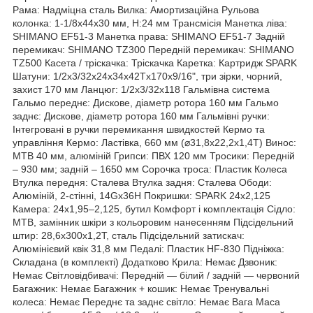
Рама: Надміцна сталь Вилка: Амортизаційна Рульова
колонка: 1-1/8х44х30 мм, H:24 мм Трансмісія Манетка ліва:
SHIMANO EF51-3 Манетка права: SHIMANO EF51-7 Задній
перемикач: SHIMANO TZ300 Передній перемикач: SHIMANO
TZ500 Касета / тріскачка: Тріскачка Каретка: Картридж SPARK
Шатуни: 1/2х3/32х24х34х42Tх170х9/16", три зірки, чорний,
захист 170 мм Ланцюг: 1/2х3/32х118 Гальмівна система
Гальмо переднє: Дискове, діаметр ротора 160 мм Гальмо
заднє: Дискове, діаметр ротора 160 мм Гальмівні ручки:
Інтегровані в ручки перемикання швидкостей Кермо та
управління Кермо: Ластівка, 660 мм (⌀31,8х22,2х1,4T) Винос:
MTB 40 мм, алюміній Грипси: ПВХ 120 мм Тросики: Передній
– 930 мм; задній – 1650 мм Сорочка троса: Пластик Колеса
Втулка передня: Сталева Втулка задня: Сталева Ободи:
Алюміній, 2-стінні, 14Gх36H Покришки: SPARK 24х2,125
Камера: 24х1,95–2,125, бутил Комфорт і комплектація Сідло:
MTB, замінник шкіри з кольоровим нанесенням Підсідельний
штир: 28,6х300х1,2T, сталь Підсідельний затискач:
Алюмінієвий квік 31,8 мм Педалі: Пластик HF-830 Підніжка:
Складана (в комплекті) Додатково Крила: Немає Дзвоник:
Немає Світловідбивачі: Передній — білий / задній — червоний
Багажник: Немає Багажник + кошик: Немає Тренувальні
колеса: Немає Переднє та заднє світло: Немає Вага Маса