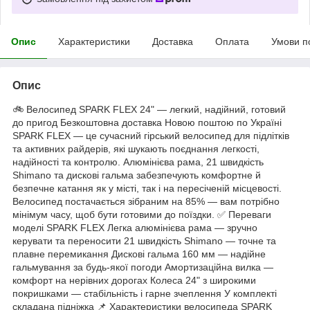
Опис
Характеристики
Доставка
Оплата
Умови п
Опис
🚲 Велосипед SPARK FLEX 24" — легкий, надійний, готовий
до пригод Безкоштовна доставка Новою поштою по Україні
SPARK FLEX — це сучасний гірський велосипед для підлітків
та активних райдерів, які шукають поєднання легкості,
надійності та контролю. Алюмінієва рама, 21 швидкість
Shimano та дискові гальма забезпечують комфортне й
безпечне катання як у місті, так і на пересіченій місцевості.
Велосипед постачається зібраним на 85% — вам потрібно
мінімум часу, щоб бути готовими до поїздки. ✅ Переваги
моделі SPARK FLEX Легка алюмінієва рама — зручно
керувати та переносити 21 швидкість Shimano — точне та
плавне перемикання Дискові гальма 160 мм — надійне
гальмування за будь-якої погоди Амортизаційна вилка —
комфорт на нерівних дорогах Колеса 24" з широкими
покришками — стабільність і гарне зчеплення У комплекті
складана підніжка 📌 Характеристики велосипеда SPARK