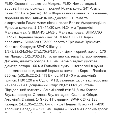
FLEX Основні параметри Модель: FLEX Номер моделі:
238392 Тип велосипеда: Гірський Розмір коліс: 24" Розмір
рами: 11" Вага (нетто): 14 кг Формат постачання: У пакованні,
зібраний на 85% Кількість швидкостей: 21 Рама та
амортизація Рама: Алюмінієвий сплав Вилка: Амортизаційна
Рульова колонка: 1-1/8х44х30 мм, H:24 мм Трансмісія
Манетка ліва: SHIMANO EF51-3 Манетка права: SHIMANO
EF51-7 Передній перемикач: SHIMANO TZ500 Задній
перемикач: SHIMANO TZ300 Касета / Тріскачка: Тріскачка
Каретка: Картридж SPARK Шатуни:
1/2х3/32х24х34х42Tх170х9/16", три зірки, чорний, захист 170
мм Ланцюг: 1/2х3/32х118 Гальмівна система Гальмо переднє:
Дискове, діаметр ротора 160 мм Гальмо заднє: Дискове,
діаметр ротора 160 мм Гальмівні ручки: Інтегровані в ручки
перемикання швидкостей Кермо та комфорт Кермо: Ластівка,
660 мм (⌀31,8х22,2х1,4T) Винос: МТВ 40 мм, алюміній
Грипси: ПВХ 120 мм Сідло: MTB, замінник шкіри з кольоровим
нанесенням Підсідельний штир: 28,6х300х1,2T, сталь
Підсідельний затискач: Алюмінієвий квік 31,8 мм Колеса
Втулка передня: Сталева Втулка задня: Сталева Ободи:
Алюміній, 2-стінні, 14Gх36H Покришки: SPARK 24х2,125
Камера: 24х1,95–2,125, бутил Інше Педалі: Пластик HF-830
Тросики: Передній – 930 мм; задній – 1650 мм Сорочка троса: