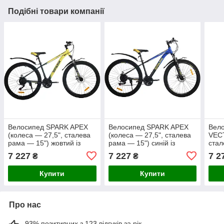
Подібні товари компанії
Велосипед SPARK APEX
Велосипед SPARK APEX
Вел
(колеса — 27,5", сталева
(колеса — 27,5", сталева
VECT
рама — 15") жовтий із
рама — 15") синій із
стал
зеленим Безкоштовна
чорним Безкоштовна
кори
7 227
7 227
7 2
₴
₴
доставка Новою Поштою)
доставка Новою Поштою)
дост
Купити
Купити
Про нас
93% позитивних з 123 відгуків за рік