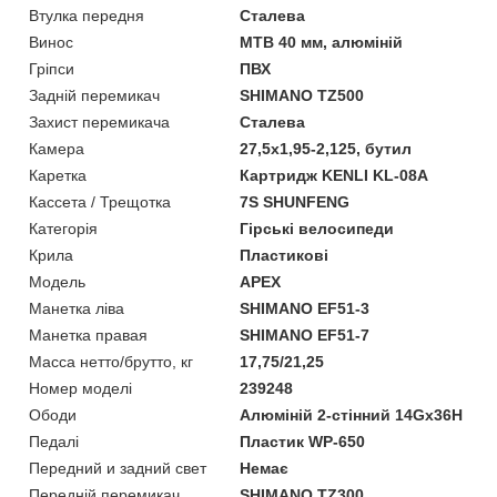
Втулка передня
Сталева
Винос
МТВ 40 мм, алюміній
Гріпси
ПВХ
Задній перемикач
SHIMANO TZ500
Захист перемикача
Сталева
Камера
27,5х1,95-2,125, бутил
Каретка
Картридж KENLI KL-08A
Кассета / Трещотка
7S SHUNFENG
Категорія
Гірські велосипеди
Крила
Пластикові
Модель
APEX
Манетка ліва
SHIMANO EF51-3
Манетка правая
SHIMANO EF51-7
Масса нетто/брутто, кг
17,75/21,25
Номер моделі
239248
Ободи
Алюміній 2-стінний 14Gх36H
Педалі
Пластик WP-650
Передний и задний свет
Немає
Передній перемикач
SHIMANO TZ300