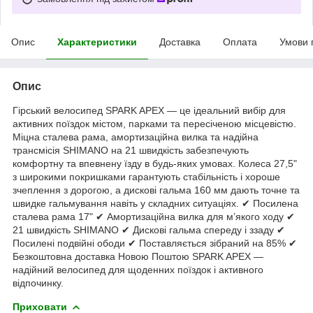
Опис
Характеристики
Доставка
Оплата
Умови 
Опис
Гірський велосипед SPARK APEX — це ідеальний вибір для
активних поїздок містом, парками та пересіченою місцевістю.
Міцна сталева рама, амортизаційна вилка та надійна
трансмісія SHIMANO на 21 швидкість забезпечують
комфортну та впевнену їзду в будь-яких умовах. Колеса 27,5"
з широкими покришками гарантують стабільність і хороше
зчеплення з дорогою, а дискові гальма 160 мм дають точне та
швидке гальмування навіть у складних ситуаціях. ✔ Посилена
сталева рама 17" ✔ Амортизаційна вилка для м’якого ходу ✔
21 швидкість SHIMANO ✔ Дискові гальма спереду і ззаду ✔
Посилені подвійні ободи ✔ Поставляється зібраний на 85% ✔
Безкоштовна доставка Новою Поштою SPARK APEX —
надійний велосипед для щоденних поїздок і активного
відпочинку.
Приховати