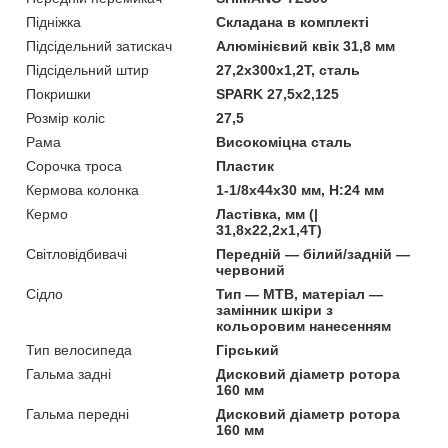
Підніжка
Складана в комплекті
Підсідельний затискач
Алюмінієвий квік 31,8 мм
Підсідельний штир
27,2х300х1,2T, сталь
Покришки
SPARK 27,5х2,125
Розмір коліс
27,5
Рама
Високоміцна сталь
Сорочка троса
Пластик
Кермова колонка
1-1/8х44х30 мм, H:24 мм
Кермо
Ластівка, мм (|
31,8х22,2х1,4Т)
Світловідбивачі
Передній — білий/задній —
червоний
Сідло
Тип — MTB, матеріал —
замінник шкіри з
кольоровим нанесенням
Тип велосипеда
Гірський
Гальма задні
Дисковий діаметр ротора
160 мм
Гальма передні
Дисковий діаметр ротора
160 мм