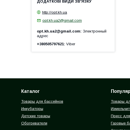
http://opt.kh.ua
opt.kh.ua2@gmail.com
opt.kh.ua2@gmail.com
Электронный
адрес
+380505797621
Viber
Каталог
Популя
Товары для бассейнов
Товары дл
Инкубаторы
Измельчит
Детские товары
Пресс для
Обогреватели
Газовые 