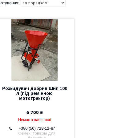
Розкидувач добрив Шип 100
л (під ремінною
мототрактор)
6 700 ₴
Немає в наявності
+380 (50) 728-12-87
Семен, товары для