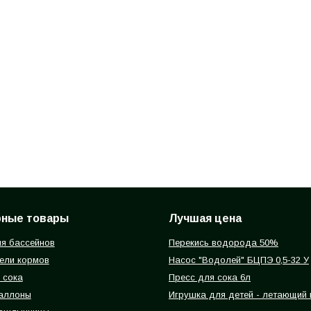
рные товары
Лучшая цена
я бассейнов
Перекись водорода 50%
ели кормов
Насос "Водолей" БЦПЭ 0,5-32 У
 сока
Пресс для сока 6л
баллоны
Игрушка для детей - летающий