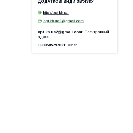
http://opt.kh.ua
opt.kh.ua2@gmail.com
opt.kh.ua2@gmail.com
Электронный
адрес
+380505797621
Viber