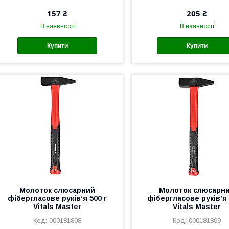
157 ₴
205 ₴
В наявності
В наявності
Купити
Купити
Молоток слюсарний
Молоток слюсарн
фібергласове руків’я 500 г
фібергласове руків’я 
Vitals Master
Vitals Master
000181808
000181809