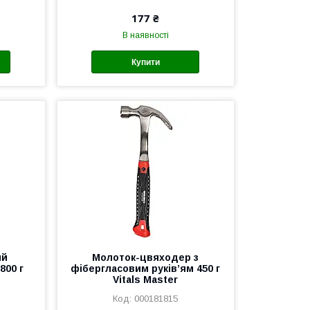
177 ₴
В наявності
Купити
ий
Молоток-цвяходер з
800 г
фібергласовим руків’ям 450 г
Vitals Master
000181815