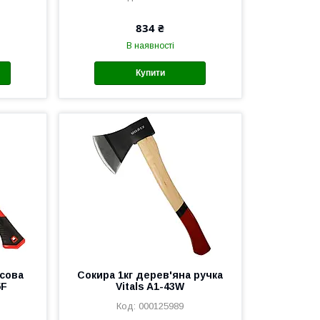
834 ₴
В наявності
Купити
асова
Сокира 1кг дерев'яна ручка
5F
Vitals A1-43W
000125989