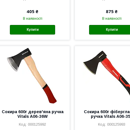
405 ₴
875 ₴
В наявності
В наявності
Купити
Купити
Сокира 600г дерев'яна ручка
Сокира 600г фібергл
Vitals A06-36W
ручка Vitals A06-3
000125992
000125993