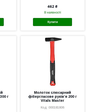
462 ₴
В наявності
Купити
ий
Молоток слюсарний
300 г
фібергласове руків’я 200 г
Vitals Master
000181806