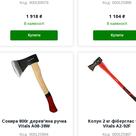
000184578
000125988
1 918 ₴
1 104 ₴
В наявності
В наявності
Купити
Купити
Сокира 800г дерев'яна ручка
Колун 2 кг фіберглас
Vitals A08-38W
Vitals A2-92F
000125994
000125987