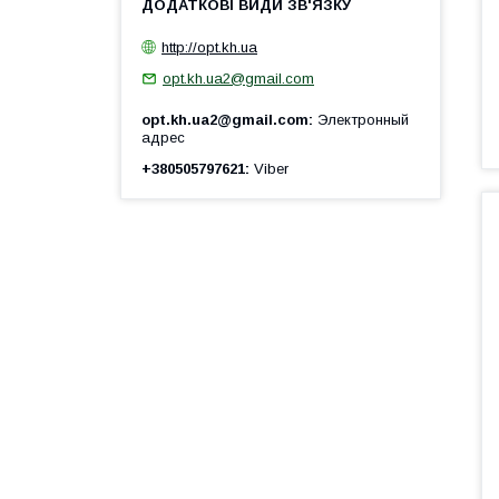
http://opt.kh.ua
opt.kh.ua2@gmail.com
opt.kh.ua2@gmail.com
Электронный
адрес
+380505797621
Viber