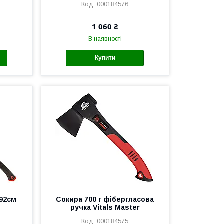
000184576
1 060 ₴
В наявності
Купити
 92см
Сокира 700 г фібергласова
ручка Vitals Master
000184575