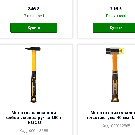
246 ₴
316 ₴
В наявності
В наявності
Купити
Купити
Молоток слюсарний
Молоток рихтуваль
фібергласова ручка 100 г
пластик/гума 40 мм 
INGCO
000212565
000143288