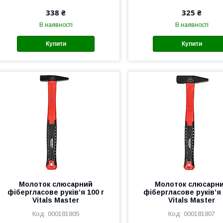
338 ₴
325 ₴
В наявності
В наявності
Купити
Купити
Молоток слюсарний
Молоток слюсарн
фібергласове руків’я 100 г
фібергласове руків’я 
Vitals Master
Vitals Master
000181805
000181807