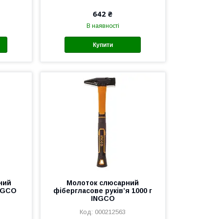
642 ₴
В наявності
Купити
ний
Молоток слюсарний
INGCO
фібергласове руківʼя 1000 г
INGCO
000212563