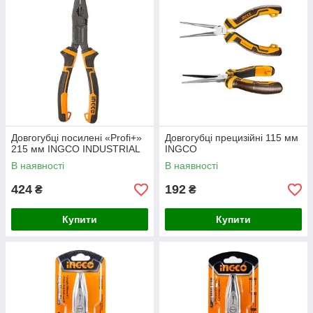
Довгогубці посилені «Profi+»
Довгогубці прецизійні 115 мм
215 мм INGCO INDUSTRIAL
INGCO
В наявності
В наявності
424
192
₴
₴
Купити
Купити