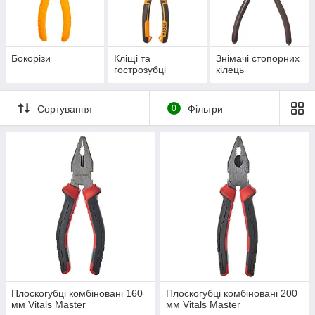
Бокорізи
Кліщі та
Знімачі стопорних
гострозубці
кілець
Сортування
0
Фільтри
Плоскогубці комбіновані 160
Плоскогубці комбіновані 200
мм Vitals Master
мм Vitals Master