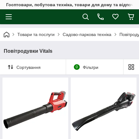
Госптовари, побутова техніка, товари для дому та відпочин
Товари та послуги
Садово-паркова техніка
Повітрод
Повітродувки Vitals
Сортування
0
Фільтри