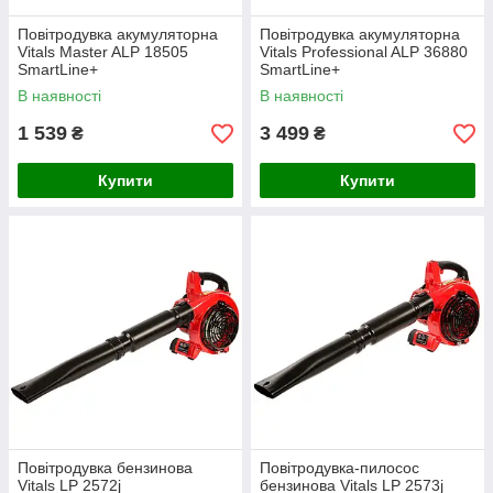
Повітродувка акумуляторна
Повітродувка акумуляторна
Vitals Master ALP 18505
Vitals Professional ALP 36880
SmartLine+
SmartLine+
В наявності
В наявності
1 539
3 499
₴
₴
Купити
Купити
Повітродувка бензинова
Повітродувка-пилосос
Vitals LP 2572j
бензинова Vitals LP 2573j