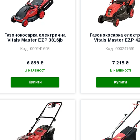
Газонокосарка електрична
Газонокосарка елект
Vitals Master EZP 3816jb
Vitals Master EZP 42
000241693
000241691
6 899 ₴
7 215 ₴
В наявності
В наявності
Купити
Купити