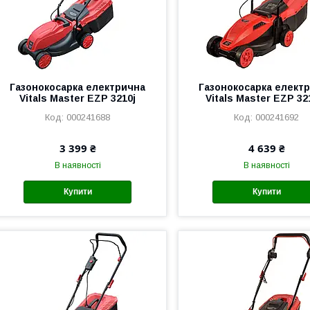
Газонокосарка електрична
Газонокосарка елект
Vitals Master EZP 3210j
Vitals Master EZP 32
000241688
000241692
3 399 ₴
4 639 ₴
В наявності
В наявності
Купити
Купити