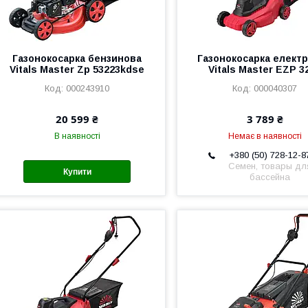
Газонокосарка бензинова
Газонокосарка елект
Vitals Master Zp 53223kdsе
Vitals Master EZP 3
000243910
000040307
20 599 ₴
3 789 ₴
В наявності
Немає в наявності
+380 (50) 728-12-8
Семен, товары дл
Купити
бассейна