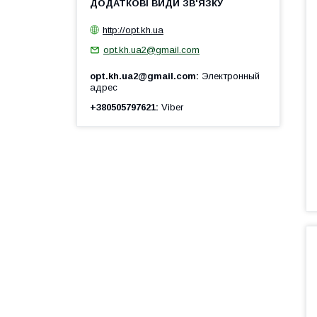
http://opt.kh.ua
opt.kh.ua2@gmail.com
opt.kh.ua2@gmail.com
Электронный
адрес
+380505797621
Viber