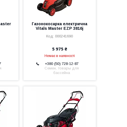
Master
Газонокосарка електрична
Vitals Master EZP 3816j
000241690
5 975 ₴
Немає в наявності
7
+380 (50) 728-12-87
я
Семен, товары для
бассейна