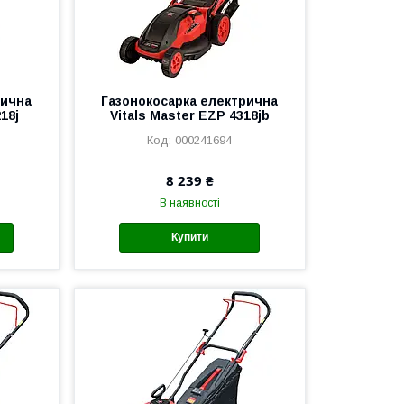
рична
Газонокосарка електрична
18j
Vitals Master EZP 4318jb
000241694
8 239 ₴
В наявності
Купити