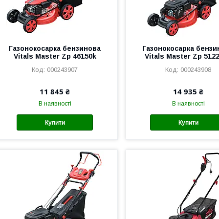
Газонокосарка бензинова
Газонокосарка бензи
Vitals Master Zp 46150k
Vitals Master Zp 512
000243907
000243908
11 845 ₴
14 935 ₴
В наявності
В наявності
Купити
Купити