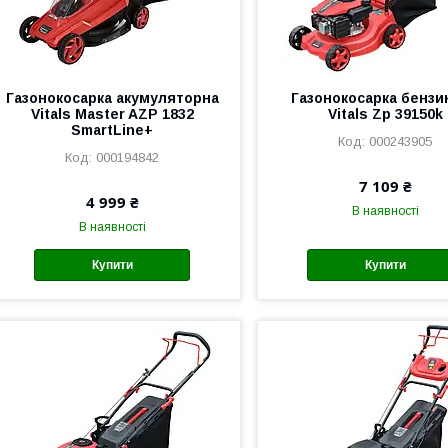
Газонокосарка акумуляторна
Газонокосарка бензи
Vitals Master AZP 1832
Vitals Zp 39150k
SmartLine+
000243905
000194842
7 109 ₴
4 999 ₴
В наявності
В наявності
Купити
Купити