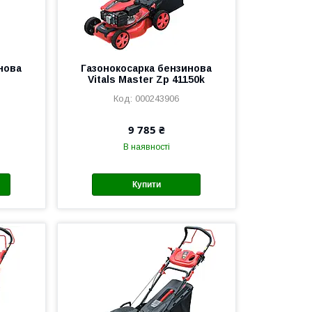
нова
Газонокосарка бензинова
Vitals Master Zp 41150k
000243906
9 785 ₴
В наявності
Купити