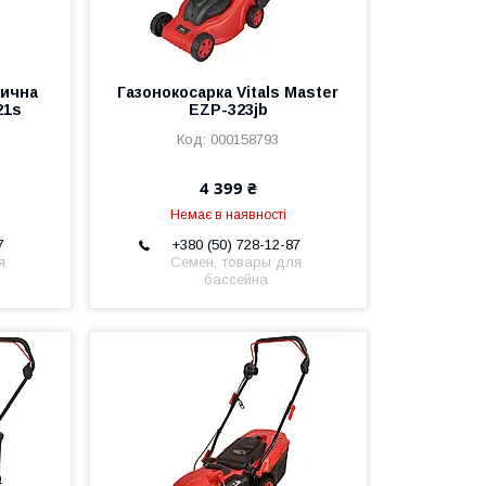
рична
Газонокосарка Vitals Master
21s
EZP-323jb
000158793
4 399 ₴
Немає в наявності
7
+380 (50) 728-12-87
я
Семен, товары для
бассейна