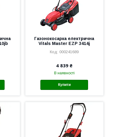
рична
Газонокосарка електрична
10jb
Vitals Master EZP 3414j
000241689
4 839 ₴
В наявності
Купити