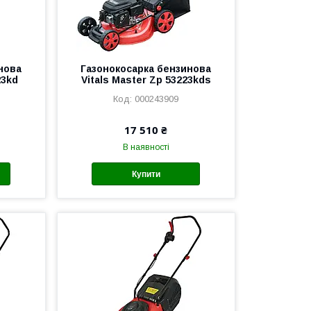
нова
Газонокосарка бензинова
23kd
Vitals Master Zp 53223kds
000243909
17 510 ₴
В наявності
Купити