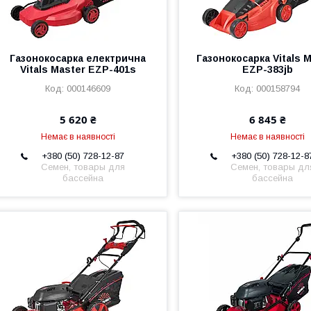
Газонокосарка електрична
Газонокосарка Vitals 
Vitals Master EZP-401s
EZP-383jb
000146609
000158794
5 620 ₴
6 845 ₴
Немає в наявності
Немає в наявності
+380 (50) 728-12-87
+380 (50) 728-12-8
Семен, товары для
Семен, товары дл
бассейна
бассейна