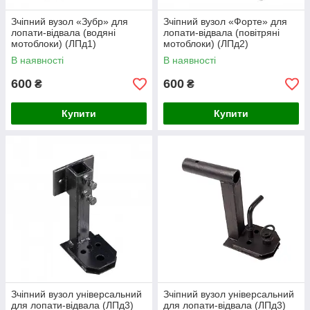
Зчіпний вузол «Зубр» для
Зчіпний вузол «Форте» для
лопати-відвала (водяні
лопати-відвала (повітряні
мотоблоки) (ЛПд1)
мотоблоки) (ЛПд2)
В наявності
В наявності
600
600
₴
₴
Купити
Купити
Зчіпний вузол універсальний
Зчіпний вузол універсальний
для лопати-відвала (ЛПд3)
для лопати-відвала (ЛПд3)