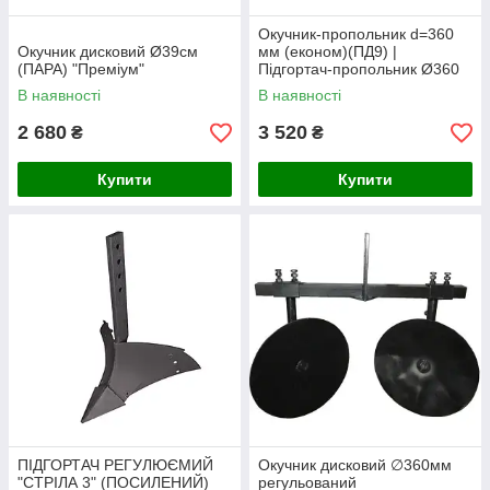
Окучник-пропольник d=360
Окучник дисковий Ø39см
мм (економ)(ПД9) |
(ПАРА) "Преміум"
Підгортач-пропольник Ø360
(економ)
В наявності
В наявності
2 680
3 520
₴
₴
Купити
Купити
ПІДГОРТАЧ РЕГУЛЮЄМИЙ
Окучник дисковий ∅360мм
"СТРІЛА 3" (ПОСИЛЕНИЙ)
регульований