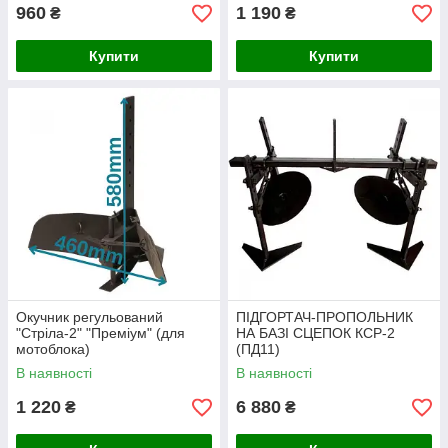
960
1 190
₴
₴
Купити
Купити
Окучник регульований
ПІДГОРТАЧ-ПРОПОЛЬНИК
"Стріла-2" "Преміум" (для
НА БАЗІ СЦЕПОК КСР-2
мотоблока)
(ПД11)
В наявності
В наявності
1 220
6 880
₴
₴