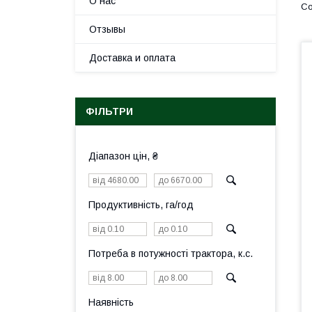
О нас
Отзывы
Доставка и оплата
ФІЛЬТРИ
Діапазон цін, ₴
Продуктивність, га/год
Потреба в потужності трактора, к.с.
Наявність