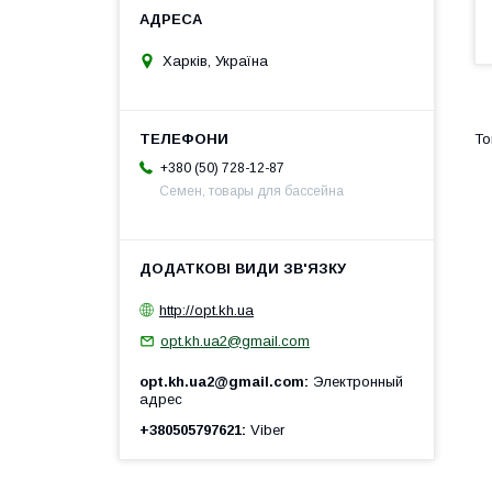
Харків, Україна
+380 (50) 728-12-87
Семен, товары для бассейна
http://opt.kh.ua
opt.kh.ua2@gmail.com
opt.kh.ua2@gmail.com
Электронный
адрес
+380505797621
Viber