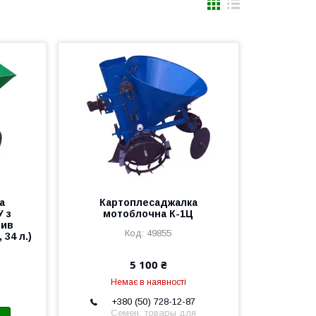
а
Картоплесаджалка
 з
мотоблочна К-1Ц
рив
49855
 34 л.)
5 100 ₴
Немає в наявності
+380 (50) 728-12-87
Семен, товары для