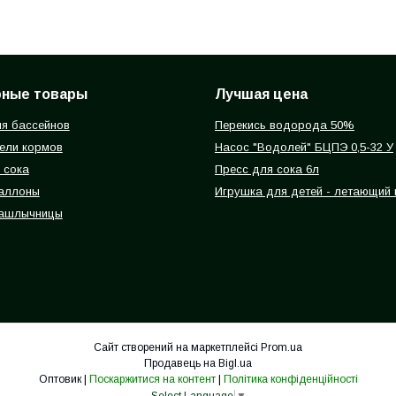
рные товары
Лучшая цена
я бассейнов
Перекись водорода 50%
ели кормов
Насос "Водолей" БЦПЭ 0,5-32 У
 сока
Пресс для сока 6л
баллоны
Игрушка для детей - летающий
ашлычницы
Сайт створений на маркетплейсі
Prom.ua
Продавець на Bigl.ua
Оптовик |
Поскаржитися на контент
|
Політика конфіденційності
Select Language
▼