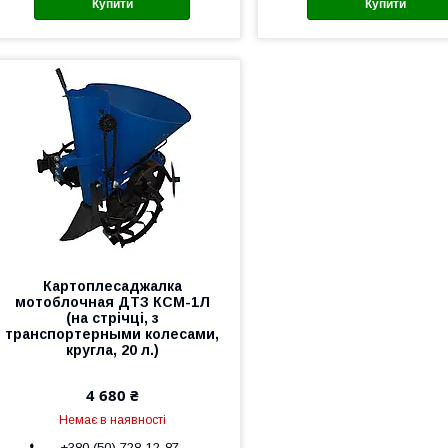
Купити
Купити
Картоплесаджалка
мотоблочная ДТЗ КСМ-1Л
(на стрічці, з
транспортерными колесами,
кругла, 20 л.)
4 680 ₴
Немає в наявності
+380 (50) 728-12-87