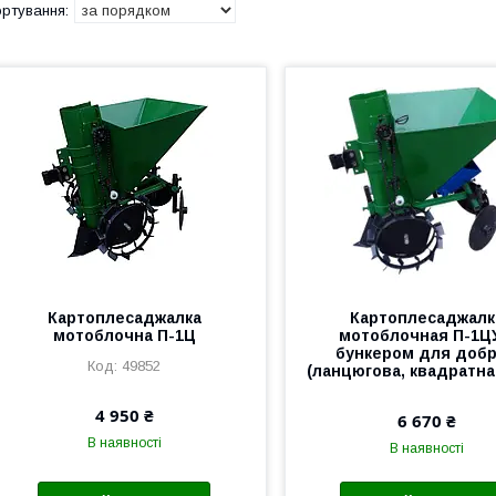
Картоплесаджалка
Картоплесаджалк
мотоблочна П-1Ц
мотоблочная П-1ЦУ
бункером для доб
49852
(ланцюгова, квадратна,
4 950 ₴
6 670 ₴
В наявності
В наявності