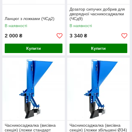
Дозатор сипучих добрив для
дворядної часникосаджалки
Ланцюг з ложками (ЧСд2)
(ЧСд9)
В наявності
В наявності
2 000
3 340
₴
₴
Купити
Купити
Часникосаджалка (висівна
Часникосаджалка (висівна
секція) (ложки стандарт
секція) (ложки збільшені Ø34)