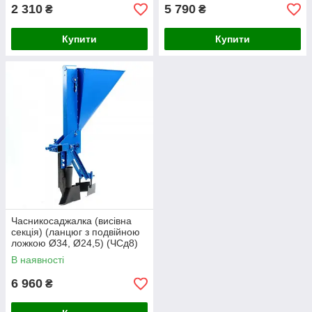
2 310
5 790
₴
₴
Купити
Купити
Часникосаджалка (висівна
секція) (ланцюг з подвійною
ложкою Ø34, Ø24,5) (ЧСд8)
В наявності
6 960
₴