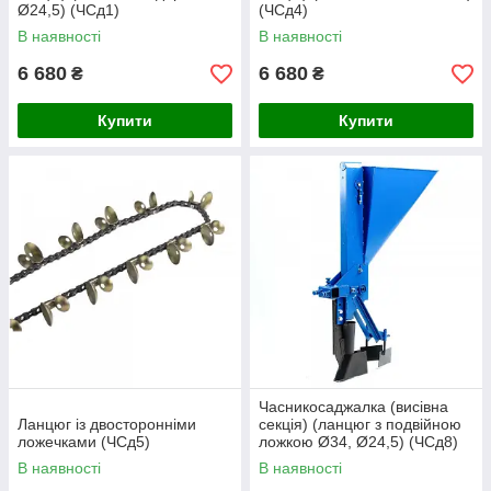
Ø24,5) (ЧСд1)
(ЧСд4)
В наявності
В наявності
6 680
6 680
₴
₴
Купити
Купити
Часникосаджалка (висівна
Ланцюг із двосторонніми
секція) (ланцюг з подвійною
ложечками (ЧСд5)
ложкою Ø34, Ø24,5) (ЧСд8)
В наявності
В наявності