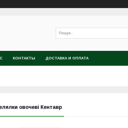
АС
КОНТАКТЫ
ДОСТАВКА И ОПЛАТА
елялки овочеві Кентавр