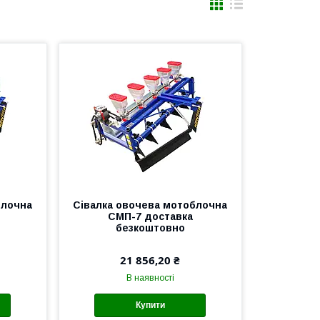
блочна
Сівалка овочева мотоблочна
СМП-7 доставка
безкоштовно
21 856,20 ₴
В наявності
Купити