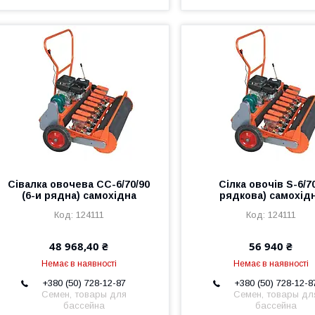
Сівалка овочева СС-6/70/90
Сілка овочів S-6/70
(6-и рядна) самохідна
рядкова) самохід
124111
124111
48 968,40 ₴
56 940 ₴
Немає в наявності
Немає в наявності
+380 (50) 728-12-87
+380 (50) 728-12-8
Семен, товары для
Семен, товары дл
бассейна
бассейна