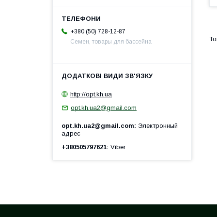
+380 (50) 728-12-87
Семен, товары для бассейна
http://opt.kh.ua
opt.kh.ua2@gmail.com
opt.kh.ua2@gmail.com
Электронный
адрес
+380505797621
Viber