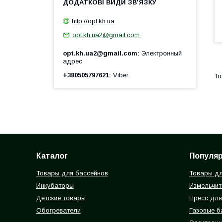
http://opt.kh.ua
opt.kh.ua2@gmail.com
opt.kh.ua2@gmail.com
Электронный
адрес
+380505797621
Viber
Каталог
Популя
Товары для бассейнов
Товары дл
Инкубаторы
Измельчит
Детские товары
Пресс для
Обогреватели
Газовые 