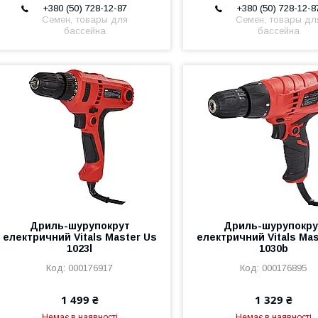
+380 (50) 728-12-87
+380 (50) 728-12-8
Семен, товары для
Семен, товары дл
бассейна
бассейна
Дриль-шурупокрут
Дриль-шурупокру
електричний Vitals Master Us
електричний Vitals Mas
1023l
1030b
000176917
000176895
1 499 ₴
1 329 ₴
Немає в наявності
Немає в наявності