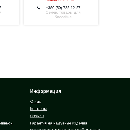
7
+380 (50) 728-12-87
я
Семен, товары для
бассейна
Информация
О нас
Контакты
Отзывы
 миньон
Гарантия на надувные изделия