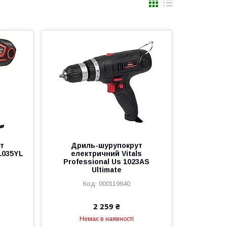
т
Дриль-шурупокрут
1035YL
електричний Vitals
Professional Us 1023AS
Ultimate
000119640
2 259 ₴
Немає в наявності