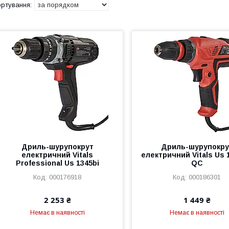
Дриль-шурупокрут
Дриль-шурупокру
електричний Vitals
електричний Vitals Us 
Professional Us 1345bi
QC
000176918
000186301
2 253 ₴
1 449 ₴
Немає в наявності
Немає в наявності