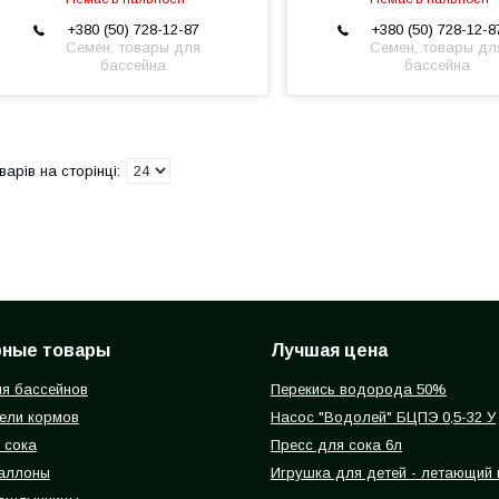
+380 (50) 728-12-87
+380 (50) 728-12-8
Семен, товары для
Семен, товары дл
бассейна
бассейна
рные товары
Лучшая цена
я бассейнов
Перекись водорода 50%
ели кормов
Насос "Водолей" БЦПЭ 0,5-32 У
 сока
Пресс для сока 6л
баллоны
Игрушка для детей - летающий