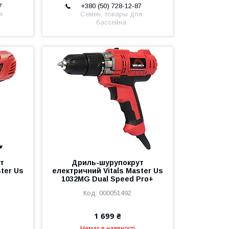
7
+380 (50) 728-12-87
я
Семен, товары для
бассейна
т
Дриль-шурупокрут
ter Us
електричний Vitals Master Us
1032MG Dual Speed Pro+
000051492
1 699 ₴
Немає в наявності