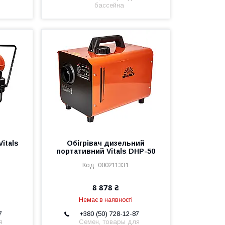
бассейна
itals
Обігрівач дизельний
портативний Vitals DHP-50
000211331
8 878 ₴
Немає в наявності
7
+380 (50) 728-12-87
я
Семен, товары для