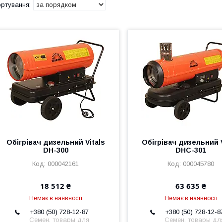
Обігрівач дизельний Vitals
Обігрівач дизельний V
DH-300
DHC-301
000042161
000045780
18 512 ₴
63 635 ₴
Немає в наявності
Немає в наявності
+380 (50) 728-12-87
+380 (50) 728-12-8
Семен, товары для
Семен, товары дл