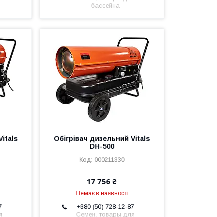
бассейна
itals
Обігрівач дизельний Vitals
DH-500
000211330
17 756 ₴
Немає в наявності
7
+380 (50) 728-12-87
я
Семен, товары для