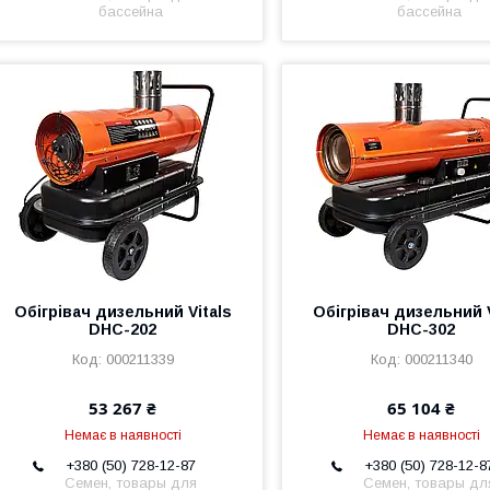
бассейна
бассейна
Обігрівач дизельний Vitals
Обігрівач дизельний V
DHC-202
DHC-302
000211339
000211340
53 267 ₴
65 104 ₴
Немає в наявності
Немає в наявності
+380 (50) 728-12-87
+380 (50) 728-12-8
Семен, товары для
Семен, товары дл