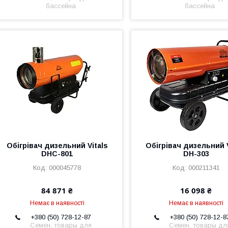
бассейна
бассейна
Обігрівач дизельний Vitals
Обігрівач дизельний V
DHC-801
DH-303
000045778
000211341
84 871 ₴
16 098 ₴
Немає в наявності
Немає в наявності
+380 (50) 728-12-87
+380 (50) 728-12-8
Семен, товары для
Семен, товары дл