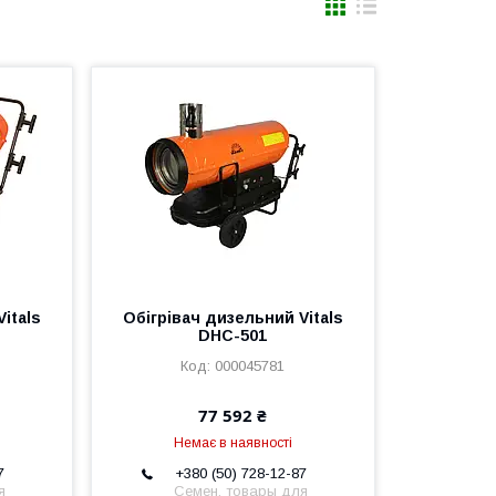
itals
Обігрівач дизельний Vitals
DHC-501
000045781
77 592 ₴
Немає в наявності
7
+380 (50) 728-12-87
я
Семен, товары для