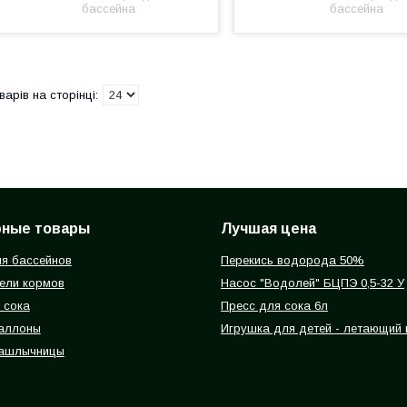
бассейна
бассейна
рные товары
Лучшая цена
я бассейнов
Перекись водорода 50%
ели кормов
Насос "Водолей" БЦПЭ 0,5-32 У
 сока
Пресс для сока 6л
баллоны
Игрушка для детей - летающий
ашлычницы