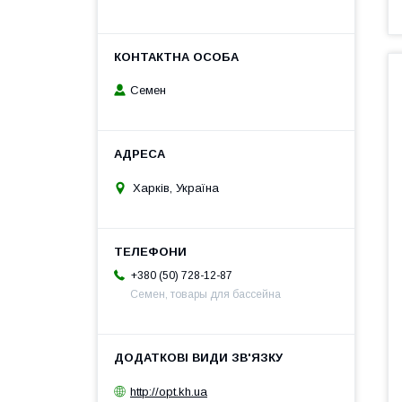
Семен
Харків, Україна
+380 (50) 728-12-87
Семен, товары для бассейна
http://opt.kh.ua