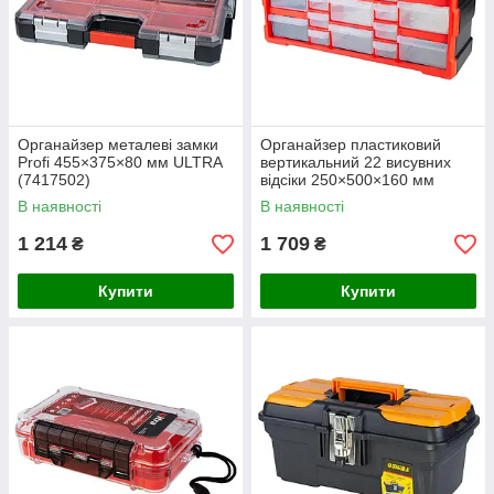
Органайзер металеві замки
Органайзер пластиковий
Profi 455×375×80 мм ULTRA
вертикальний 22 висувних
(7417502)
відсіки 250×500×160 мм
ULTRA (7417522)
В наявності
В наявності
1 214
1 709
₴
₴
Купити
Купити