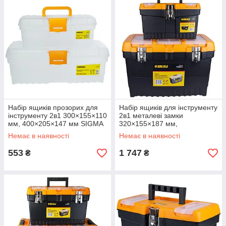
Набір ящиків прозорих для
Набір ящиків для інструменту
інструменту 2в1 300×155×110
2в1 металеві замки
мм, 400×205×147 мм SIGMA
320×155×187 мм,
(7404221)
486×267×320 мм SIGMA
Немає в наявності
Немає в наявності
(7403511)
553
1 747
₴
₴