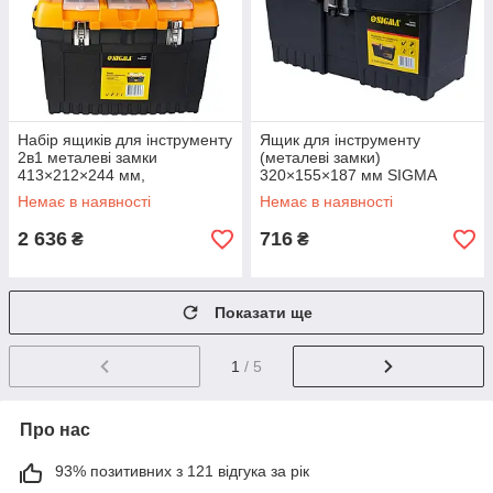
Набір ящиків для інструменту
Ящик для інструменту
2в1 металеві замки
(металеві замки)
413×212×244 мм,
320×155×187 мм SIGMA
564×310×388 мм SIGMA
(7403531)
Немає в наявності
Немає в наявності
(7403521)
2 636
716
₴
₴
Показати ще
1
/ 5
Про нас
93% позитивних з 121 відгука за рік