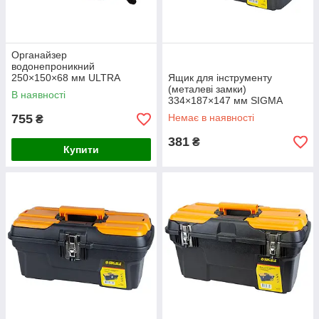
Органайзер
водонепроникний
250×150×68 мм ULTRA
Ящик для інструменту
(7417622)
(металеві замки)
В наявності
334×187×147 мм SIGMA
(7403651)
755
Немає в наявності
₴
381
₴
Купити