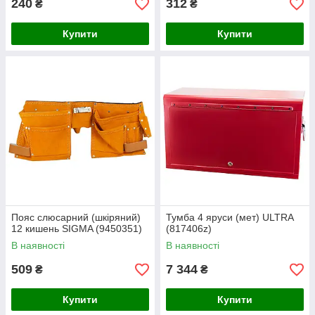
240
312
₴
₴
Купити
Купити
Пояс слюсарний (шкіряний)
Тумба 4 яруси (мет) ULTRA
12 кишень SIGMA (9450351)
(817406z)
В наявності
В наявності
509
7 344
₴
₴
Купити
Купити