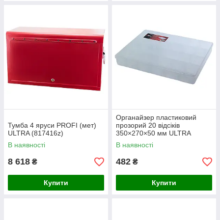
Органайзер пластиковий
Тумба 4 яруси PROFI (мет)
прозорий 20 відсіків
ULTRA (817416z)
350×270×50 мм ULTRA
(7417122)
В наявності
В наявності
8 618
482
₴
₴
Купити
Купити