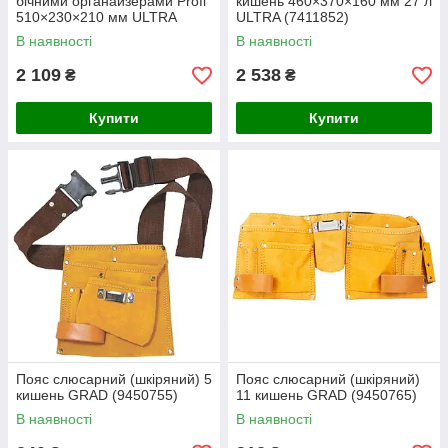
бічними органайзерами Profi
кишень 460×370×160 мм 27 л
510×230×210 мм ULTRA
ULTRA (7411852)
(7402402)
В наявності
В наявності
2 109
2 538
₴
₴
Купити
Купити
Пояс слюсарний (шкіряний) 5
Пояс слюсарний (шкіряний)
кишень GRAD (9450755)
11 кишень GRAD (9450765)
В наявності
В наявності