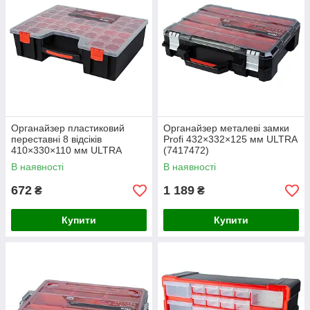
Органайзер пластиковий
Органайзер металеві замки
переставні 8 відсіків
Profi 432×332×125 мм ULTRA
410×330×110 мм ULTRA
(7417472)
(7417262)
В наявності
В наявності
672
1 189
₴
₴
Купити
Купити