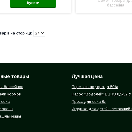
Семен, товары дл
Купити
бассейна
рные товары
Лучшая цена
я бассейнов
Перекись водорода 50%
ели кормов
Насос "Водолей" БЦПЭ 0,5-32 У
 сока
Пресс для сока 6л
баллоны
Игрушка для детей - летающий
ашлычницы