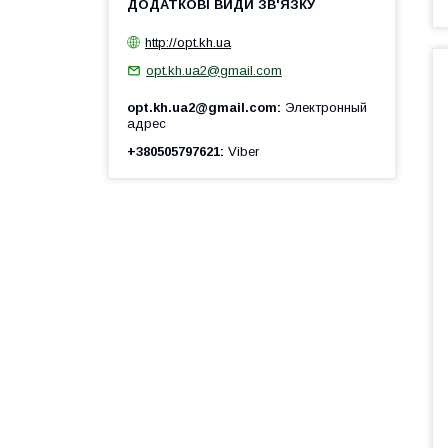
http://opt.kh.ua
opt.kh.ua2@gmail.com
opt.kh.ua2@gmail.com
Электронный
адрес
+380505797621
Viber