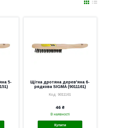
яна 5-
Щітка дротяна дерев'яна 6-
151)
рядкова SIGMA (9011161)
9011161
46 ₴
В наявності
Купити