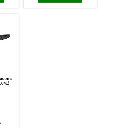
асова
1041)
7