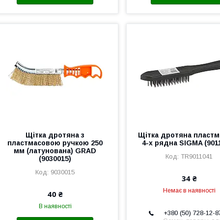
Щітка дротяна з
Щітка дротяна пластм
пластмасовою ручкою 250
4-х рядна SIGMA (901
мм (латунована) GRAD
TR9011041
(9030015)
9030015
34 ₴
Немає в наявності
40 ₴
В наявності
+380 (50) 728-12-8