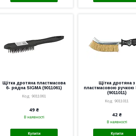
Щітка дротяна пластмасова
Щітка дротяна з
6- рядна SIGMA (9011061)
пластмасовою ручкою
(9011011)
9011061
9011011
49 ₴
42 ₴
В наявності
В наявності
Купити
Купити