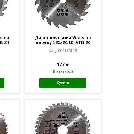
s по
Диск пиляльний Vitals по
B 24
дереву 185x20/16, ATB 20
000168135
177 ₴
В наявності
Купити