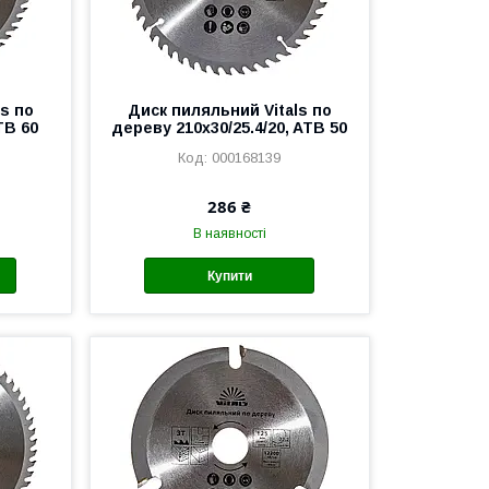
s по
Диск пиляльний Vitals по
TB 60
дереву 210x30/25.4/20, ATB 50
000168139
286 ₴
В наявності
Купити