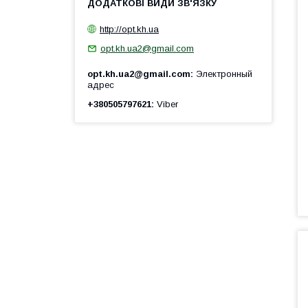
http://opt.kh.ua
opt.kh.ua2@gmail.com
opt.kh.ua2@gmail.com
Электронный
адрес
+380505797621
Viber