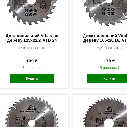
Диск пиляльний Vitals по
Диск пиляльний Vital
дереву 125x22.2, ATB 24
дереву 165х20/16, AT
000168130
000168132
109 ₴
178 ₴
В наявності
В наявності
Купити
Купити