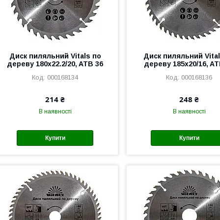
Диск пиляльний Vitals по
Диск пиляльний Vital
дереву 180x22.2/20, ATB 36
дереву 185x20/16, AT
000168134
000168136
214 ₴
248 ₴
В наявності
В наявності
Купити
Купити