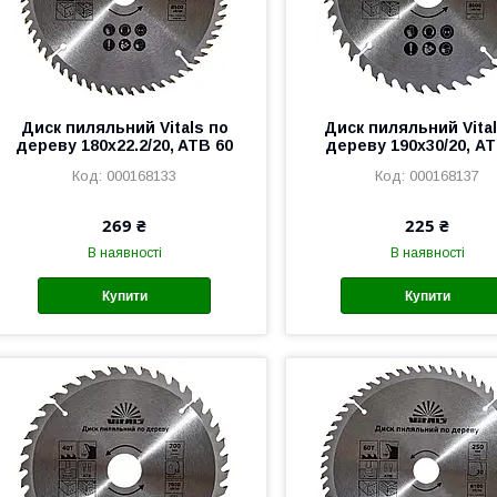
Диск пиляльний Vitals по
Диск пиляльний Vital
дереву 180x22.2/20, ATB 60
дереву 190х30/20, AT
000168133
000168137
269 ₴
225 ₴
В наявності
В наявності
Купити
Купити