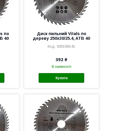
s по
Диск пильний Vitals по
B 40
дереву 250x30/25.4, ATB 40
000168142
392 ₴
В наявності
Купити