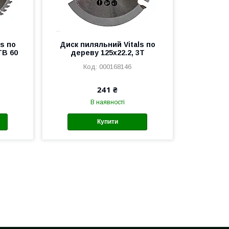
s по
Диск пиляльний Vitals по
TB 60
дереву 125x22.2, 3Т
000168146
241 ₴
В наявності
Купити