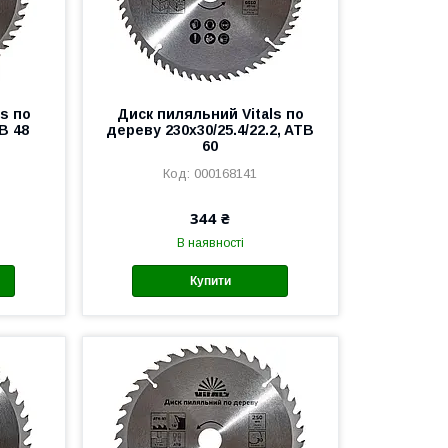
s по
Диск пиляльний Vitals по
B 48
дереву 230x30/25.4/22.2, ATB
60
000168141
344 ₴
В наявності
Купити