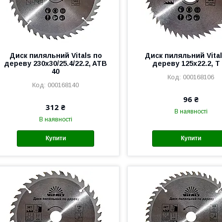
Диск пиляльний Vitals по
Диск пиляльний Vital
дереву 230x30/25.4/22.2, ATB
дереву 125x22.2, T
40
000168106
000168140
96 ₴
312 ₴
В наявності
В наявності
Купити
Купити