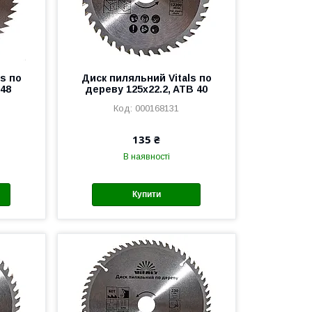
s по
Диск пиляльний Vitals по
 48
дереву 125x22.2, ATB 40
000168131
135 ₴
В наявності
Купити