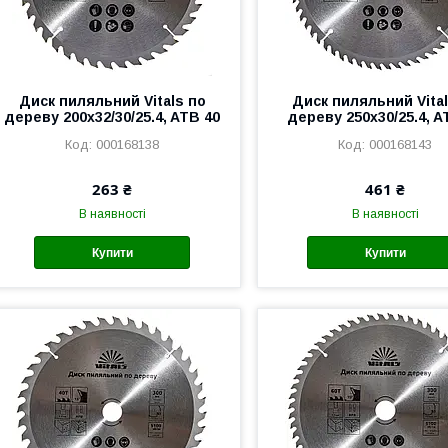
Диск пиляльний Vitals по
Диск пиляльний Vital
дереву 200x32/30/25.4, ATB 40
дереву 250x30/25.4, A
000168138
000168143
263 ₴
461 ₴
В наявності
В наявності
Купити
Купити