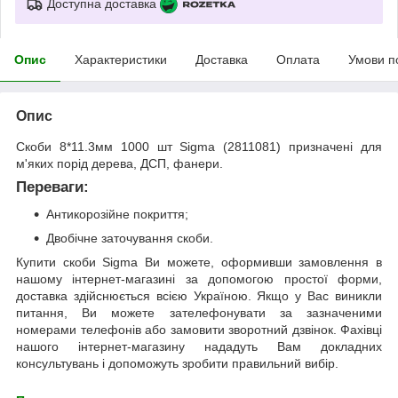
Доступна доставка
Опис
Характеристики
Доставка
Оплата
Умови п
Опис
Скоби 8*11.3мм 1000 шт Sigma (2811081) призначені для
м'яких порід дерева, ДСП, фанери.
Переваги:
Антикорозійне покриття;
Двобічне заточування скоби.
Купити скоби Sigma Ви можете, оформивши замовлення в
нашому інтернет-магазині за допомогою простої форми,
доставка здійснюється всією Україною. Якщо у Вас виникли
питання, Ви можете зателефонувати за зазначеними
номерами телефонів або замовити зворотний дзвінок. Фахівці
нашого інтернет-магазину нададуть Вам докладних
консультувань і допоможуть зробити правильний вибір.