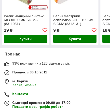
Валик малярний синтекс
Валик малярний
Вал
6×30×100 мм SIGMA
елітаколор 6×15×100 мм
еліт
(8311951)
SIGMA (8312131)
SIGM
19
9
18
₴
₴
Купити
Купити
Про нас
93% позитивних з 123 відгуків за рік
Працює з 30.10.2011
м. Харків
Харків, Україна
Контакти
Сьогодні працює з 09:00 до 17:00
Показати весь графік роботи