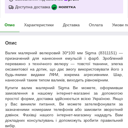
Доступна доставка
Опис
Характеристики
Доставка
Оплата
Умови п
Опис
Валик малярний велюровий 30*100 мм Sigma (8311151) —
призначений для нанесення емульсій і фарб. Зроблений
переважно з технічного велюру — товстої тканини, злегка
оксамитової на дотик, що дає змогу використовувати його з
будь-якими видами ЛФМ, зокрема агресивними. Шар,
нанесений таким типом валиків, виходить рівномірним.
Купити валик малярний Sigma Ви можете, оформивши
замовлення в нашому інтернет-магазині за допомогою
простої форми, доставка здійснюється всією Україною. Якщо
у Вас виникли питання, Ви можете зателефонувати за
зазначеними номерами телефонів або замовити зворотний
дзвінок. Фахівці нашого інтернет-магазину нададуть Вам
докладних консультувань і допоможуть зробити правильний
вибір.