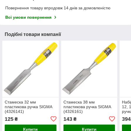
Повернення товару впродовж 14 днів за домовленістю
Всі умови повернення
Подібні товари компанії
Стамеска 32 мм
Стамеска 38 мм
Набі
пластикова ручка SIGMA
пластикова ручка SIGMA
12, 
(4326141)
(4326161)
ручк
125
143
394
₴
₴
Купити
Купити