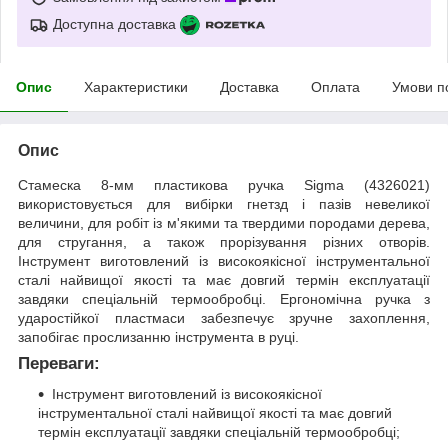
Доступна доставка
Опис
Характеристики
Доставка
Оплата
Умови п
Опис
Стамеска 8-мм пластикова ручка Sigma (4326021)
використовується для вибірки гнетзд і пазів невеликої
величини, для робіт із м'якими та твердими породами дерева,
для стругання, а також прорізування різних отворів.
Інструмент виготовлений із високоякісної інструментальної
сталі найвищої якості та має довгий термін експлуатації
завдяки спеціальній термообробці. Ергономічна ручка з
ударостійкої пластмаси забезпечує зручне захоплення,
запобігає прослизанню інструмента в руці.
Переваги:
Інструмент виготовлений із високоякісної
інструментальної сталі найвищої якості та має довгий
термін експлуатації завдяки спеціальній термообробці;