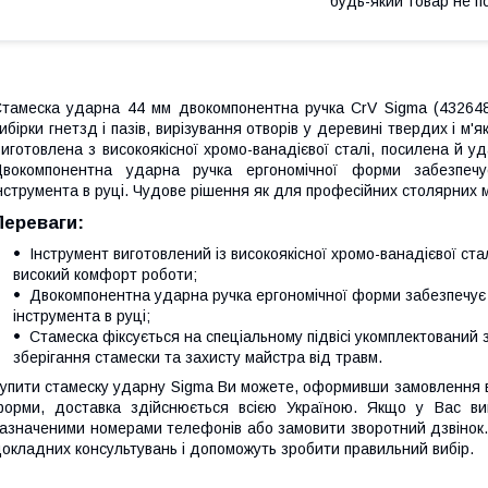
будь-який товар не п
тамеска ударна 44 мм двокомпонентна ручка CrV Sigma (432648
ибірки гнетзд і пазів, вирізування отворів у деревині твердих і м'
иготовлена з високоякісної хромо-ванадієвої сталі, посилена й у
Двокомпонентна ударна ручка ергономічної форми забезпечу
нструмента в руці. Чудове рішення як для професійних столярних м
Переваги:
Інструмент виготовлений із високоякісної хромо-ванадієвої ста
високий комфорт роботи;
Двокомпонентна ударна ручка ергономічної форми забезпечує 
інструмента в руці;
Стамеска фіксується на спеціальному підвісі укомплектований
зберігання стамески та захисту майстра від травм.
упити стамеску ударну Sigma Ви можете, оформивши замовлення в
орми, доставка здійснюється всією Україною. Якщо у Вас в
азначеними номерами телефонів або замовити зворотний дзвінок.
окладних консультувань і допоможуть зробити правильний вибір.