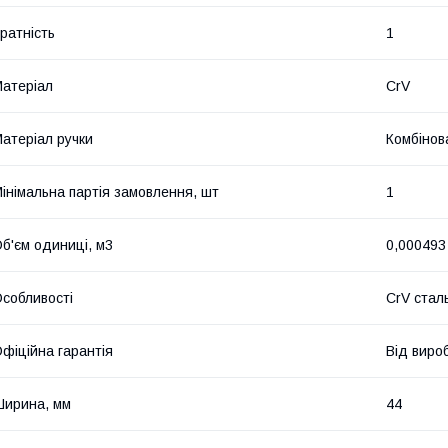
ратність
1
атеріал
CrV
атеріал ручки
Комбінов
інімальна партія замовлення, шт
1
б'єм одиниці, м3
0,000493
собливості
CrV стал
фіційна гарантія
Від виро
ирина, мм
44