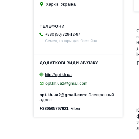
Харків, Україна
С
+380 (50) 728-12-87
в
Семен, товары для бассейна
В
і
http://opt.kh.ua
opt.kh.ua2@gmail.com
opt.kh.ua2@gmail.com
Электронный
адрес
+380505797621
Viber
К
ф
з
д