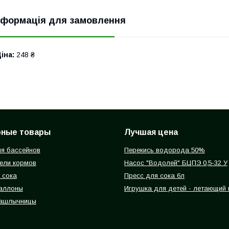
нформація для замовлення
іна:
248 ₴
рные товары
Лучшая цена
я бассейнов
Перекись водорода 50%
ели кормов
Насос "Водолей" БЦПЭ 0,5-32 У
 сока
Пресс для сока 6л
баллоны
Игрушка для детей - летающий
ашлычницы