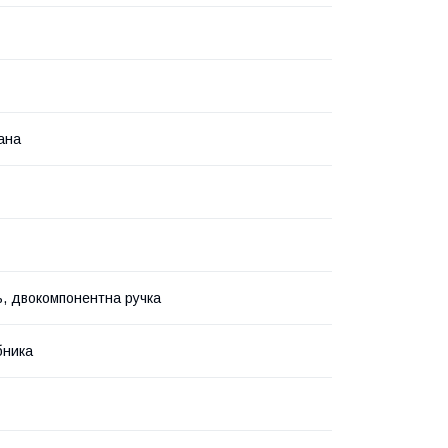
ана
ь, двокомпонентна ручка
бника