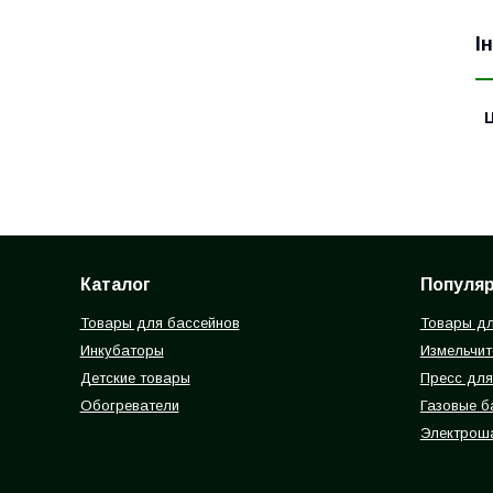
І
Ц
Каталог
Популя
Товары для бассейнов
Товары дл
Инкубаторы
Измельчит
Детские товары
Пресс для
Обогреватели
Газовые 
Электрош