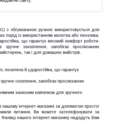
окидаючи сайту.
1) з обгумованою ручкою використовується для
яких порід із використанням молотка або пензлика.
даростійка, що гарантує високий комфорт роботи.
є зручне захоплення, запобігає прослизанню
айстерень, так і для домашніх майстрів.
лі, посилена й ударостійка, що гарантує
зручне схоплення, запобігає прослизанню
 знімним захисним ковпачком для зручного
 нашому інтернет-магазині за допомогою простої
иникли питання, Ви можете зателефонувати за
 Фахівці нашого інтернет-магазину нададуть Вам