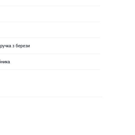
 ручка з берези
бника