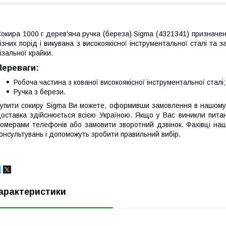
окира 1000 г дерев'яна ручка (береза) Sigma (4321341) призначе
ізних порід і викувана з високоякісної інструментальної сталі та 
ізальної крайки.
Переваги:
Робоча частина з кованої високоякісної інструментальної сталі;
Ручка з берези.
упити сокиру Sigma Ви можете, оформивши замовлення в нашому 
оставка здійснюється всією Україною. Якщо у Вас виникли пит
омерами телефонів або замовити зворотний дзвінок. Фахівці на
онсультувань і допоможуть зробити правильний вибір.
арактеристики