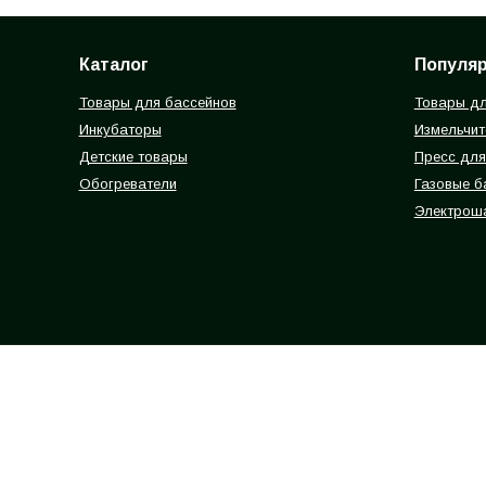
Каталог
Популя
Товары для бассейнов
Товары дл
Инкубаторы
Измельчит
Детские товары
Пресс для
Обогреватели
Газовые 
Электрош