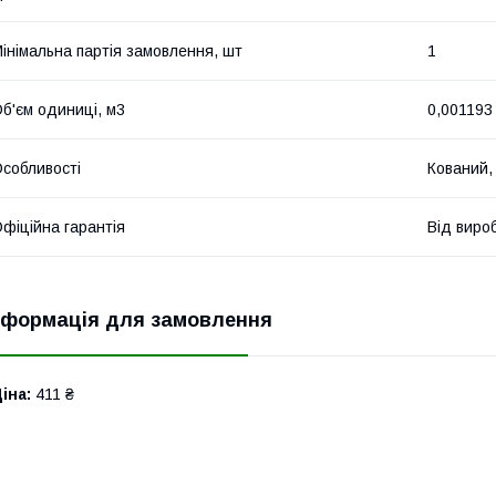
інімальна партія замовлення, шт
1
б'єм одиниці, м3
0,001193
собливості
Кований,
фіційна гарантія
Від виро
нформація для замовлення
іна:
411 ₴