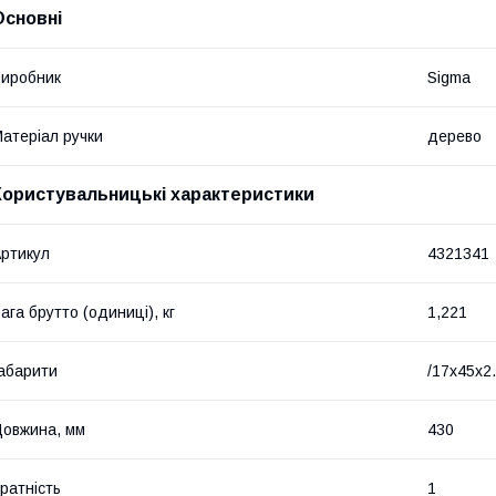
Основні
иробник
Sigma
атеріал ручки
дерево
Користувальницькі характеристики
ртикул
4321341
ага брутто (одиниці), кг
1,221
абарити
/17x45x2
овжина, мм
430
ратність
1