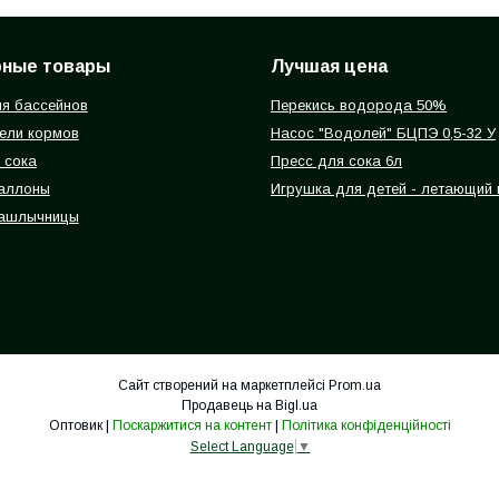
рные товары
Лучшая цена
я бассейнов
Перекись водорода 50%
ели кормов
Насос "Водолей" БЦПЭ 0,5-32 У
 сока
Пресс для сока 6л
баллоны
Игрушка для детей - летающий
ашлычницы
Сайт створений на маркетплейсі
Prom.ua
Продавець на Bigl.ua
Оптовик |
Поскаржитися на контент
|
Політика конфіденційності
Select Language
▼