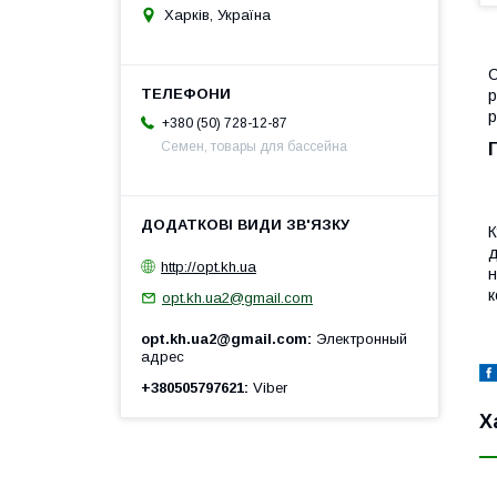
Харків, Україна
С
р
р
+380 (50) 728-12-87
Семен, товары для бассейна
К
д
http://opt.kh.ua
н
к
opt.kh.ua2@gmail.com
opt.kh.ua2@gmail.com
Электронный
адрес
+380505797621
Viber
Х