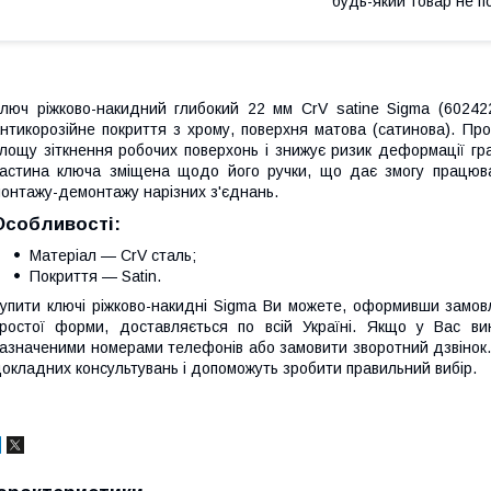
будь-який товар не п
люч ріжково-накидний глибокий 22 мм CrV satine Sigma (602422
нтикорозійне покриття з хрому, поверхня матова (сатинова). Про
лощу зіткнення робочих поверхонь і знижує ризик деформації гр
астина ключа зміщена щодо його ручки, що дає змогу працюва
онтажу-демонтажу нарізних з'єднань.
Особливості:
Матеріал — CrV сталь;
Покриття — Satin.
упити ключі ріжково-накидні Sigma Ви можете, оформивши замов
ростої форми, доставляється по всій Україні. Якщо у Вас в
азначеними номерами телефонів або замовити зворотний дзвінок.
окладних консультувань і допоможуть зробити правильний вибір.