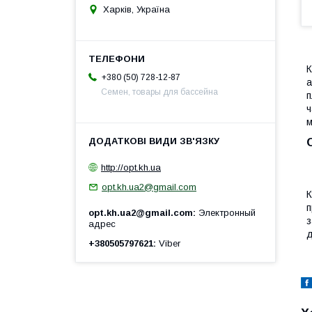
Харків, Україна
К
+380 (50) 728-12-87
а
Семен, товары для бассейна
п
ч
м
http://opt.kh.ua
opt.kh.ua2@gmail.com
К
п
opt.kh.ua2@gmail.com
Электронный
з
адрес
д
+380505797621
Viber