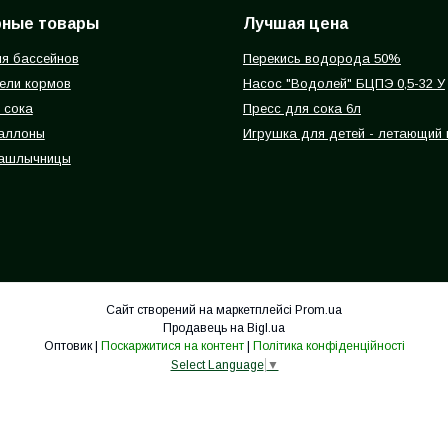
рные товары
Лучшая цена
я бассейнов
Перекись водорода 50%
ели кормов
Насос "Водолей" БЦПЭ 0,5-32 У
 сока
Пресс для сока 6л
баллоны
Игрушка для детей - летающий
ашлычницы
Сайт створений на маркетплейсі
Prom.ua
Продавець на Bigl.ua
Оптовик |
Поскаржитися на контент
|
Політика конфіденційності
Select Language
▼