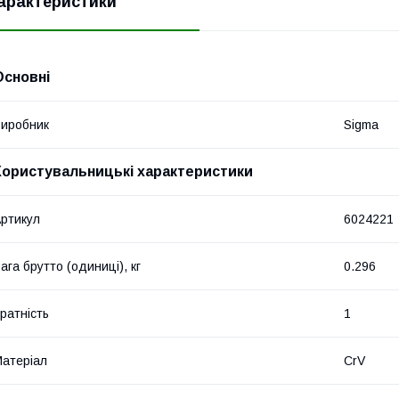
арактеристики
Основні
иробник
Sigma
Користувальницькі характеристики
ртикул
6024221
ага брутто (одиниці), кг
0.296
ратність
1
атеріал
CrV