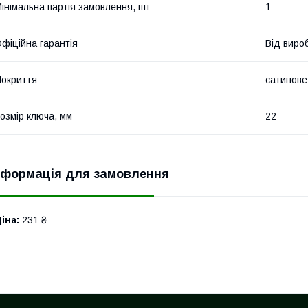
інімальна партія замовлення, шт
1
фіційна гарантія
Від виро
окриття
сатинове
озмір ключа, мм
22
нформація для замовлення
іна:
231 ₴