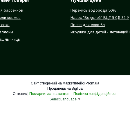
рные товары
Лучшая цена
я бассейнов
Перекись водорода 50%
ели кормов
Насос "Водолей" БЦПЭ 0,5-32 У
 сока
Пресс для сока 6л
баллоны
Игрушка для детей - летающий
ашлычницы
Сайт створений на маркетплейсі
Prom.ua
Продавець на Bigl.ua
Оптовик |
Поскаржитися на контент
|
Політика конфіденційності
Select Language
▼