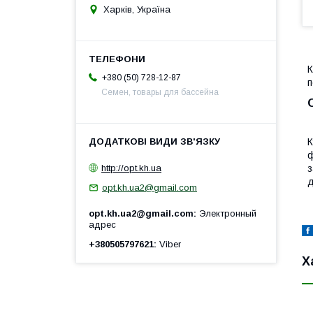
Харків, Україна
К
+380 (50) 728-12-87
п
Семен, товары для бассейна
К
ф
http://opt.kh.ua
з
д
opt.kh.ua2@gmail.com
opt.kh.ua2@gmail.com
Электронный
адрес
+380505797621
Viber
Х