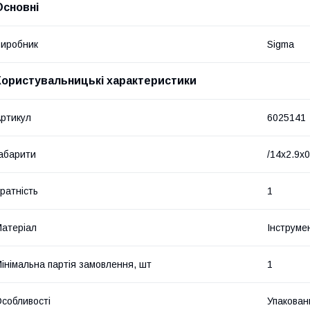
Основні
иробник
Sigma
Користувальницькі характеристики
ртикул
6025141
абарити
/14x2.9x0
ратність
1
атеріал
Інструме
інімальна партія замовлення, шт
1
собливості
Упаковани