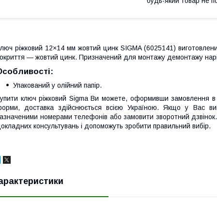
будь-який товар не п
люч ріжковий 12×14 мм жовтий цинк SIGMA (6025141) виготовлений
окриття — жовтий цинк. Призначений для монтажу демонтажу нарі
Особливості:
Упакований у олійний папір.
упити ключ ріжковий Sigma Ви можете, оформивши замовлення в 
орми, доставка здійснюється всією Україною. Якщо у Вас в
азначеними номерами телефонів або замовити зворотний дзвінок.
окладних консультувань і допоможуть зробити правильний вибір.
арактеристики