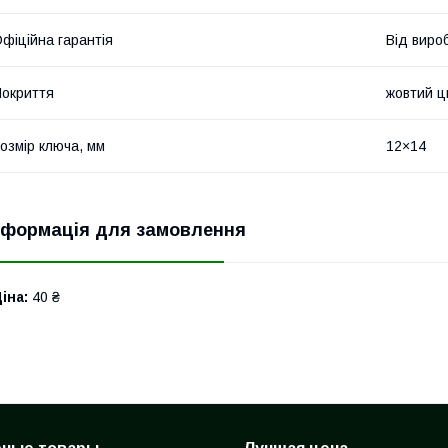
фіційна гарантія
Від виро
окриття
жовтий ц
озмір ключа, мм
12×14
нформація для замовлення
іна:
40 ₴