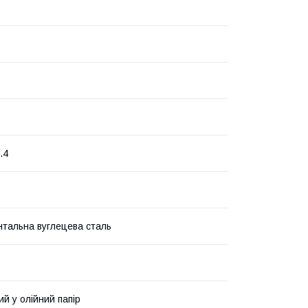
.4
нтальна вуглецева сталь
й у олійний папір