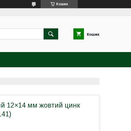
Кошик
Кошик
ий 12×14 мм жовтий цинк
141)