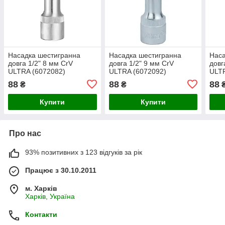
Насадка шестигранна
Насадка шестигранна
Наса
довга 1/2" 8 мм CrV
довга 1/2" 9 мм CrV
довг
ULTRA (6072082)
ULTRA (6072092)
ULTR
88
88
88
₴
₴
Купити
Купити
Про нас
93% позитивних з 123 відгуків за рік
Працює з 30.10.2011
м. Харків
Харків, Україна
Контакти