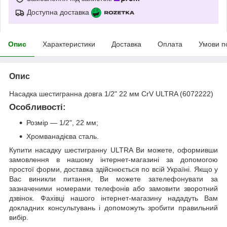
Доступна доставка
Опис
Характеристики
Доставка
Оплата
Умови п
Опис
Насадка шестигранна довга 1/2" 22 мм CrV ULTRA (6072222)
Особливості:
Розмір — 1/2", 22 мм;
Хромванадієва сталь.
Купити насадку шестигранну ULTRA Ви можете, оформивши
замовлення в нашому інтернет-магазині за допомогою
простої форми, доставка здійснюється по всій Україні. Якщо у
Вас виникли питання, Ви можете зателефонувати за
зазначеними номерами телефонів або замовити зворотний
дзвінок. Фахівці нашого інтернет-магазину нададуть Вам
докладних консультувань і допоможуть зробити правильний
вибір.