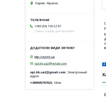
Харків, Україна
С
+380 (50) 728-12-87
у
Семен, товары для бассейна
К
д
з
м
http://opt.kh.ua
opt.kh.ua2@gmail.com
opt.kh.ua2@gmail.com
Электронный
Х
адрес
+380505797621
Viber