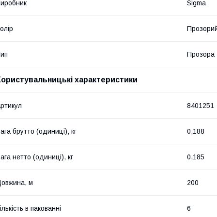
иробник
Sigma
олір
Прозори
ип
Прозора
Користувальницькі характеристики
ртикул
8401251
ага брутто (одиниці), кг
0,188
ага нетто (одиниці), кг
0,185
овжина, м
200
ількість в пакованні
6