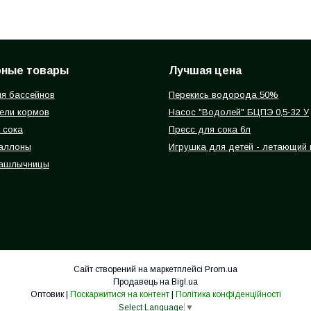
рные товары
Лучшая цена
я бассейнов
Перекись водорода 50%
ели кормов
Насос "Водолей" БЦПЭ 0,5-32 У
 сока
Пресс для сока 6л
баллоны
Игрушка для детей - летающий
ашлычницы
Сайт створений на маркетплейсі
Prom.ua
Продавець на Bigl.ua
Оптовик |
Поскаржитися на контент
|
Політика конфіденційності
Select Language
▼