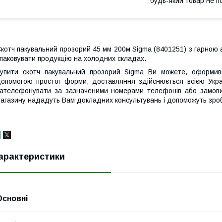
будь-який товар не п
котч пакувальний прозорий 45 мм 200м Sigma (8401251) з гарною а
паковувати продукцію на холодних складах.
упити скотч пакувальний прозорий Sigma Ви можете, оформив
опомогою простої форми, доставляння здійснюється всією Укр
ателефонувати за зазначеними номерами телефонів або замовит
агазину нададуть Вам докладних консультувань і допоможуть зроб
арактеристики
Основні