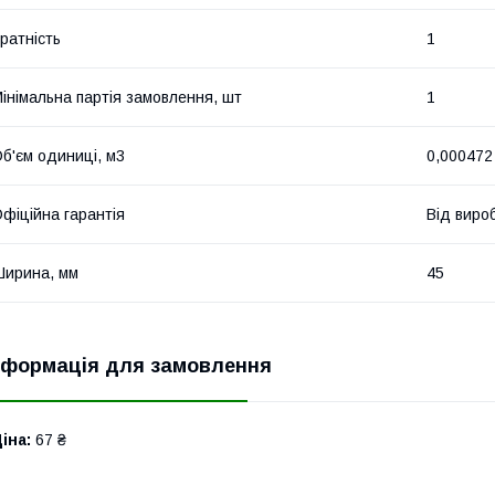
ратність
1
інімальна партія замовлення, шт
1
б'єм одиниці, м3
0,000472
фіційна гарантія
Від виро
ирина, мм
45
нформація для замовлення
іна:
67 ₴