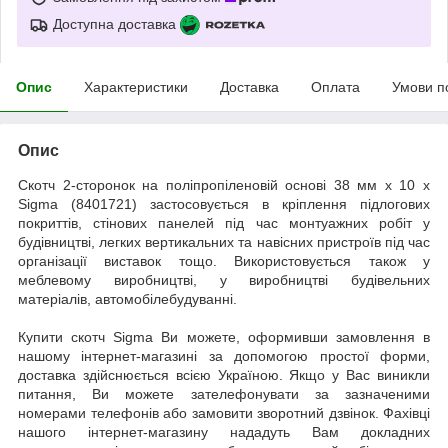
Доступна доставка
Опис
Характеристики
Доставка
Оплата
Умови п
Опис
Скотч 2-сторонок на поліпропіленовій основі 38 мм х 10 х
Sigma (8401721) застосовується в кріплення підлогових
покриттів, стінових панелей під час монтуажних робіт у
будівництві, легких вертикальних та навісних пристроїв під час
організації виставок тощо. Використовується також у
меблевому виробництві, у виробництві будівельних
матеріалів, автомобілебудуванні.
Купити скотч Sigma Ви можете, оформивши замовлення в
нашому інтернет-магазині за допомогою простої форми,
доставка здійснюється всією Україною. Якщо у Вас виникли
питання, Ви можете зателефонувати за зазначеними
номерами телефонів або замовити зворотний дзвінок. Фахівці
нашого інтернет-магазину нададуть Вам докладних