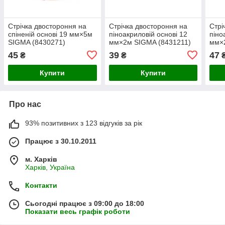
Стрічка двостороння на
Стрічка двостороння на
Стрі
спіненій основі 19 мм×5м
піноакриловій основі 12
піно
SIGMA (8430271)
мм×2м SIGMA (8431211)
мм×
45
39
47
₴
₴
Купити
Купити
Про нас
93% позитивних з 123 відгуків за рік
Працює з 30.10.2011
м. Харків
Харків, Україна
Контакти
Сьогодні працює з 09:00 до 18:00
Показати весь графік роботи