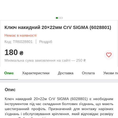
Ключ накидний 20×22мм CrV SIGMA (6028801)
Немає в наявності
Код: TR6028801
Роздріб
180
₴
Мінімальна сума замовлення на сайті — 250 ₴
Опис
Характеристики
Доставка
Оплата
Умови п
Опис
Ключ накидний 20×22м CrV SIGMA (6028801) є необхідним
інструментом під час складання болтових з'єднань, що мають
шестигранний профіль. Призначений для монтажу нарізних
з'єднань і обслуговування кріплення, який відповідає розміру