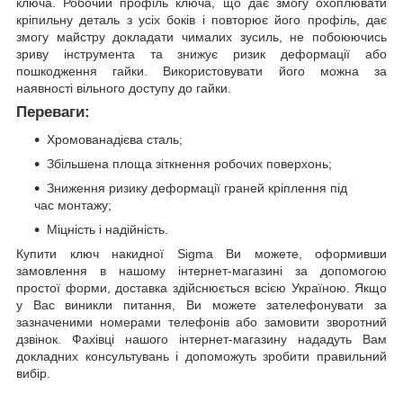
ключа. Робочий профіль ключа, що дає змогу охоплювати
кріпильну деталь з усіх боків і повторює його профіль, дає
змогу майстру докладати чималих зусиль, не побоюючись
зриву інструмента та знижує ризик деформації або
пошкодження гайки. Використовувати його можна за
наявності вільного доступу до гайки.
Переваги:
Хромованадієва сталь;
Збільшена площа зіткнення робочих поверхонь;
Зниження ризику деформації граней кріплення під
час монтажу;
Міцність і надійність.
Купити ключ накидної Sigma Ви можете, оформивши
замовлення в нашому інтернет-магазині за допомогою
простої форми, доставка здійснюється всією Україною. Якщо
у Вас виникли питання, Ви можете зателефонувати за
зазначеними номерами телефонів або замовити зворотний
дзвінок. Фахівці нашого інтернет-магазину нададуть Вам
докладних консультувань і допоможуть зробити правильний
вибір.