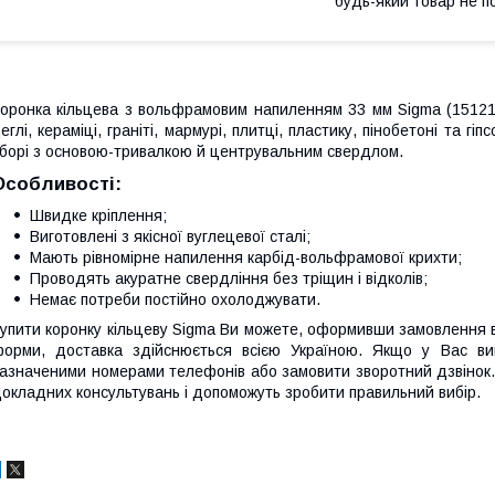
будь-який товар не п
оронка кільцева з вольфрамовим напиленням 33 мм Sigma (151211
еглі, кераміці, граніті, мармурі, плитці, пластику, пінобетоні та г
борі з основою-тривалкою й центрувальним свердлом.
Особливості:
Швидке кріплення;
Виготовлені з якісної вуглецевої сталі;
Мають рівномірне напилення карбід-вольфрамової крихти;
Проводять акуратне свердління без тріщин і відколів;
Немає потреби постійно охолоджувати.
упити коронку кільцеву Sigma Ви можете, оформивши замовлення в
орми, доставка здійснюється всією Україною. Якщо у Вас в
азначеними номерами телефонів або замовити зворотний дзвінок.
окладних консультувань і допоможуть зробити правильний вибір.