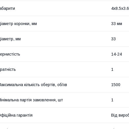
абарити
4x8.5x3.6
іаметр коронки, мм
33 мм
іаметр, мм
33
ернистість
14-24
ратність
1
аксимальна кількість обертів, об/хв
1500
інімальна партія замовлення, шт
1
фіційна гарантія
Від виро