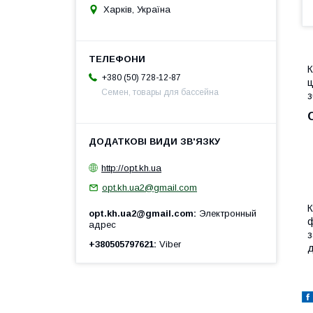
Харків, Україна
К
+380 (50) 728-12-87
ц
Семен, товары для бассейна
з
http://opt.kh.ua
opt.kh.ua2@gmail.com
К
opt.kh.ua2@gmail.com
Электронный
ф
адрес
з
+380505797621
Viber
д