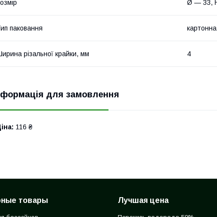
озмір
Ø — 33, 
ип паковання
картонна
ирина різальної крайки, мм
4
нформація для замовлення
іна:
116 ₴
рные товары
Лучшая цена