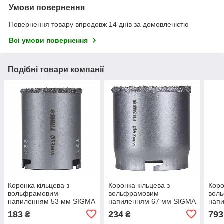
Умови повернення
Повернення товару впродовж 14 днів за домовленістю
Всі умови повернення
Подібні товари компанії
Коронка кільцева з
Коронка кільцева з
Коро
вольфрамовим
вольфрамовим
вол
напиленням 53 мм SIGMA
напиленням 67 мм SIGMA
напи
(1512131)
(1512151)
73 м
183
234
793
₴
₴
све