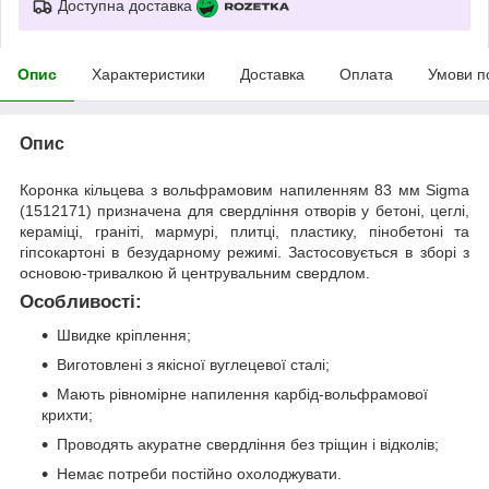
Доступна доставка
Опис
Характеристики
Доставка
Оплата
Умови п
Опис
Коронка кільцева з вольфрамовим напиленням 83 мм Sigma
(1512171) призначена для свердління отворів у бетоні, цеглі,
кераміці, граніті, мармурі, плитці, пластику, пінобетоні та
гіпсокартоні в безударному режимі. Застосовується в зборі з
основою-тривалкою й центрувальним свердлом.
Особливості:
Швидке кріплення;
Виготовлені з якісної вуглецевої сталі;
Мають рівномірне напилення карбід-вольфрамової
крихти;
Проводять акуратне свердління без тріщин і відколів;
Немає потреби постійно охолоджувати.