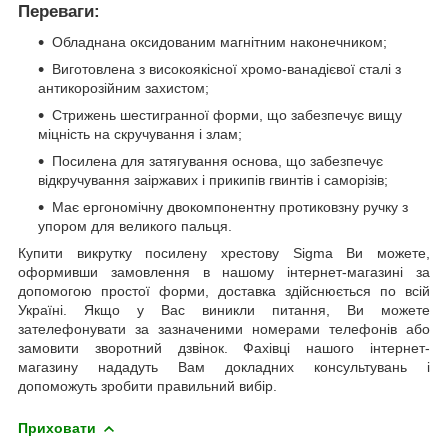
Переваги:
Обладнана оксидованим магнітним наконечником;
Виготовлена з високоякісної хромо-ванадієвої сталі з
антикорозійним захистом;
Стрижень шестигранної форми, що забезпечує вищу
міцність на скручування і злам;
Посилена для затягування основа, що забезпечує
відкручування заіржавих і прикипів гвинтів і саморізів;
Має ергономічну двокомпонентну протиковзну ручку з
упором для великого пальця.
Купити викрутку посилену хрестову Sigma Ви можете,
оформивши замовлення в нашому інтернет-магазині за
допомогою простої форми, доставка здійснюється по всій
Україні. Якщо у Вас виникли питання, Ви можете
зателефонувати за зазначеними номерами телефонів або
замовити зворотний дзвінок. Фахівці нашого інтернет-
магазину нададуть Вам докладних консультувань і
допоможуть зробити правильний вибір.
Приховати