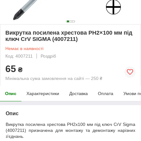
Викрутка посилена хрестова PH2×100 мм під
ключ CrV SIGMA (4007211)
Немає в наявності
Код: 4007211
Роздріб
65
₴
Мінімальна сума замовлення на сайті — 250 ₴
Опис
Характеристики
Доставка
Оплата
Умови п
Опис
Викрутка посилена хрестова PH2x100 мм під ключ CrV Sigma
(4007211) призначена для монтажу та демонтажу нарізних
з'єднань.