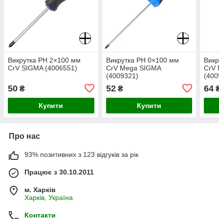
Викрутка PH 2×100 мм
Викрутка PH 0×100 мм
Викр
CrV SIGMA (4006551)
CrV Mega SIGMA
CrV
(4009321)
(400
50
52
64
₴
₴
Купити
Купити
Про нас
93% позитивних з 123 відгуків за рік
Працює з 30.10.2011
м. Харків
Харків, Україна
Контакти