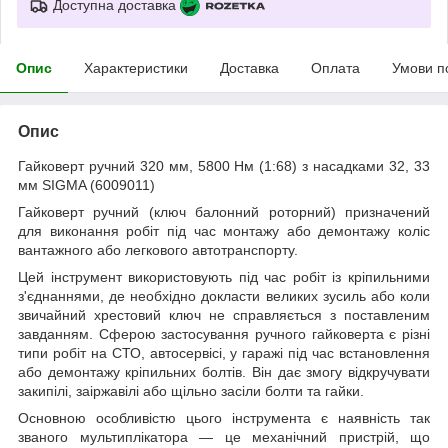
Доступна доставка
Опис
Характеристики
Доставка
Оплата
Умови п
Опис
Гайковерт ручний 320 мм, 5800 Нм (1:68) з насадками 32, 33
мм SIGMA (6009011)
Гайковерт ручний (ключ балонний роторний) призначений
для виконання робіт під час монтажу або демонтажу коліс
вантажного або легкового автотранспорту.
Цей інструмент використовують під час робіт із кріпильними
з'єднаннями, де необхідно докласти великих зусиль або коли
звичайний хрестовий ключ не справляється з поставленим
завданням. Сферою застосування ручного гайковерта є різні
типи робіт на СТО, автосервісі, у гаражі під час встановлення
або демонтажу кріпильних болтів. Він дає змогу відкручувати
закипілі, заіржавілі або щільно засіли болти та гайки.
Основною особливістю цього інструмента є наявність так
званого мультиплікатора — це механічний пристрій, що