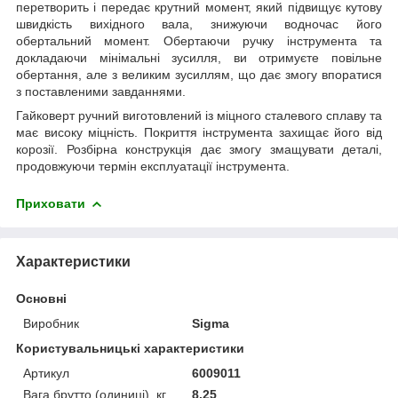
перетворить і передає крутний момент, який підвищує кутову
швидкість вихідного вала, знижуючи водночас його
обертальний момент. Обертаючи ручку інструмента та
докладаючи мінімальні зусилля, ви отримуєте повільне
обертання, але з великим зусиллям, що дає змогу впоратися
з поставленими завданнями.
Гайковерт ручний виготовлений із міцного сталевого сплаву та
має високу міцність. Покриття інструмента захищає його від
корозії. Розбірна конструкція дає змогу змащувати деталі,
продовжуючи термін експлуатації інструмента.
Приховати
Характеристики
Основні
Виробник
Sigma
Користувальницькі характеристики
Артикул
6009011
Вага брутто (одиниці), кг
8.25