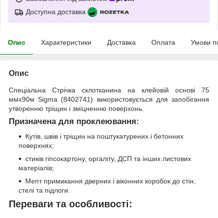
Доступна доставка
Опис
Характеристики
Доставка
Оплата
Умови п
Опис
Спеціальна Стрічка склотканина на клейовій основі 75
ммх90м Sigma (8402741) використовується для запобігання
утворенню тріщин і зміцненню поверхонь.
Призначена для проклеювання:
Кутів, швів і тріщин на поштукатурених і бетонних
поверхнях;
стиків гіпсокартону, оргаліту, ДСП та інших листових
матеріалів;
Мепт примикання дверних і віконних коробок до стін,
стелі та підлоги.
Переваги та особливості: