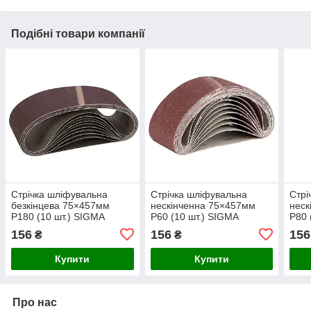
Подібні товари компанії
Стрічка шліфувальна
Стрічка шліфувальна
Стрі
безкінцева 75×457мм
нескінченна 75×457мм
неск
P180 (10 шт.) SIGMA
P60 (10 шт.) SIGMA
P80 
(9151161)
(9151061)
(915
156
156
156
₴
₴
Купити
Купити
Про нас